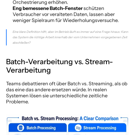
Orchestrierung erhöhen.
Eng bemessene Batch-Fenster
 schützen 
Verbraucher vor veralteten Daten, lassen aber 
weniger Spielraum für Wiederholungsversuche.
Eine klare Definition hilft, aber im Betrieb läuft es immer auf eine Frage hinaus: Kann 
das System die richtige Arbeit innerhalb der vom Unternehmen vorgegebenen Zeit 
abschließen?
Batch-Verarbeitung vs. Stream-
Verarbeitung
Teams debattieren oft über Batch vs. Streaming, als ob 
das eine das andere ersetzen würde. In realen 
Systemen lösen sie unterschiedliche zeitliche 
Probleme.