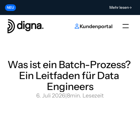
Release 2026.06 - Data Observability direkt in Ihren Code bringen
Mehr lesen
NEU
Tragen Sie zur Zukunft der KI- und Dateninnovation bei
Absenden
NEU
Kundenportal
Was ist ein Batch-Prozess? 
Ein Leitfaden für Data 
Engineers
6. Juli 2026
|
8
min. Lesezeit