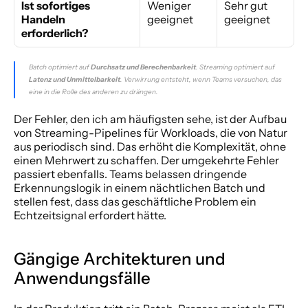
Ist sofortiges 
Weniger 
Sehr gut 
Handeln 
geeignet
geeignet
erforderlich?
Batch optimiert auf 
Durchsatz und Berechenbarkeit
. Streaming optimiert auf 
Latenz und Unmittelbarkeit
. Verwirrung entsteht, wenn Teams versuchen, das 
eine in die Rolle des anderen zu drängen.
Der Fehler, den ich am häufigsten sehe, ist der Aufbau 
von Streaming-Pipelines für Workloads, die von Natur 
aus periodisch sind. Das erhöht die Komplexität, ohne 
einen Mehrwert zu schaffen. Der umgekehrte Fehler 
passiert ebenfalls. Teams belassen dringende 
Erkennungslogik in einem nächtlichen Batch und 
stellen fest, dass das geschäftliche Problem ein 
Echtzeitsignal erfordert hätte.
Gängige Architekturen und 
Anwendungsfälle