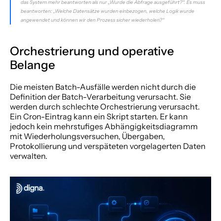
das System mehr beantworten als nur „Wurde die Abfrage ausgeführt?“. Es muss 
beantworten: „Welche Datensätze wurden einbezogen, welche Logik wurde 
angewendet und können wir den Prozess sicher wiederholen?“
Orchestrierung und operative 
Belange
Die meisten Batch-Ausfälle werden nicht durch die 
Definition der Batch-Verarbeitung verursacht. Sie 
werden durch schlechte Orchestrierung verursacht. 
Ein Cron-Eintrag kann ein Skript starten. Er kann 
jedoch kein mehrstufiges Abhängigkeitsdiagramm 
mit Wiederholungsversuchen, Übergaben, 
Protokollierung und verspäteten vorgelagerten Daten 
verwalten.