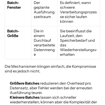
Batch-
Der 
Es definiert, wann 
Fenster
geplante 
schwere 
Ausführung
Verarbeitungsprozes
szeitraum
se sicher laufen 
können
Batch-
Die in 
Sie beeinflusst die 
Größe
einem 
Laufzeit, den 
Durchlauf 
Speicherbedarf und 
verarbeitete 
das 
Datenmeng
Wiederherstellungsv
e
erhalten
Die Mechanismen klingen einfach, die Kompromisse 
sind es jedoch nicht.
Größere Batches
 reduzieren den Overhead pro 
Datensatz, aber Fehler werden bei der erneuten 
Ausführung teurer.
Kleinere Batches
 lassen sich schneller 
wiederherstellen, können aber die Komplexität der 