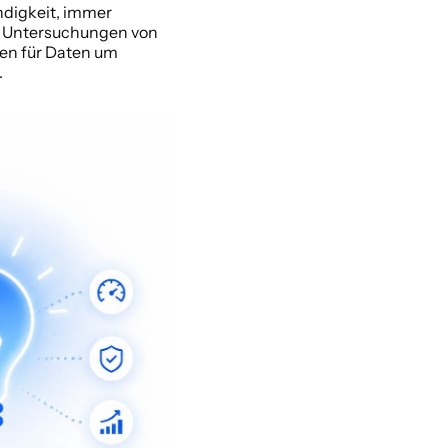
digkeit, immer 
komplexere Datenpipelines zu verwalten. Die Auswirkungen sind unübersehbar. Laut Untersuchungen von 
en für Daten um 
.