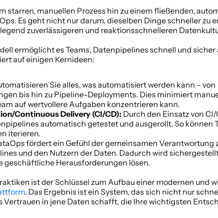
 starren, manuellen Prozess hin zu einem fließenden, automa
ps. Es geht nicht nur darum, dieselben Dinge schneller zu er
legend zuverlässigeren und reaktionsschnelleren Datenkultu
dell ermöglicht es Teams, Datenpipelines schnell und sicher 
iert auf einigen Kernideen:
utomatisieren Sie alles, was automatisiert werden kann – von 
gen bis hin zu Pipeline-Deployments. Dies minimiert manuell
 Team auf wertvollere Aufgaben konzentrieren kann.
ion/Continuous Delivery (CI/CD):
 Durch den Einsatz von CI
pipelines automatisch getestet und ausgerollt. So können T
 iterieren.
ataOps fördert ein Gefühl der gemeinsamen Verantwortung 
lines und den Nutzern der Daten. Dadurch wird sichergestellt,
 geschäftliche Herausforderungen lösen.
ttform
. Das Ergebnis ist ein System, das sich nicht nur schn
 Vertrauen in jene Daten schafft, die Ihre wichtigsten Ents