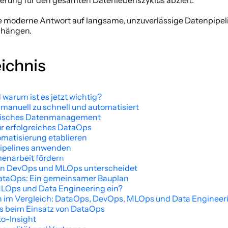
serung für den gesamten Datenlebenszyklus abzielt.
ie moderne Antwort auf langsame, unzuverlässige Datenpipelin
bhängen.
eichnis
warum ist es jetzt wichtig?
manuell zu schnell und automatisiert
ssisches Datenmanagement
ür erfolgreiches DataOps
atisierung etablieren
ipelines anwenden
enarbeit fördern
on DevOps und MLOps unterscheidet
ataOps: Ein gemeinsamer Bauplan
LOps und Data Engineering ein?
n im Vergleich: DataOps, DevOps, MLOps und Data Engineer
is beim Einsatz von DataOps
to-Insight