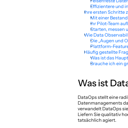
Felsenfeste Date
Effizientere und 
Ihre ersten Schritte
Mit einer Bestan
Ihr Pilot-Team au
Starten, messen u
Wie Data Observabil
Die „Augen und O
Plattform-Featur
Häufig gestellte Fr
Was ist das Haup
Brauche ich ein g
Was ist Dat
DataOps stellt eine radi
Datenmanagements dar. 
verwandelt DataOps sie i
Liefern Sie qualitativ 
tatsächlich agiert.