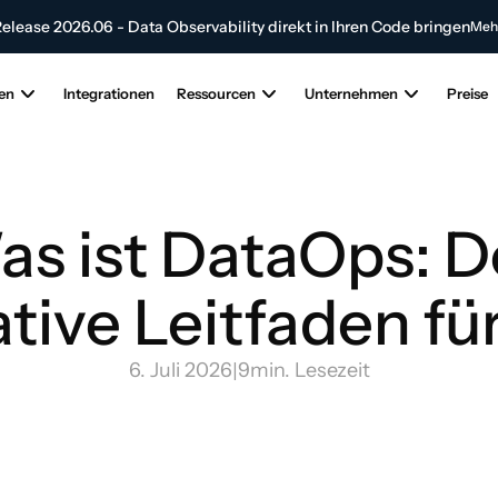
elease 2026.06 - Data Observability direkt in Ihren Code bringen
Mehr
agen Sie zur Zukunft der KI- und Dateninnovation bei
Senden Sie Ihren Ar
en
Integrationen
Ressourcen
Unternehmen
Preise
s ist DataOps: De
ative Leitfaden fü
6. Juli 2026
|
9
min. Lesezeit