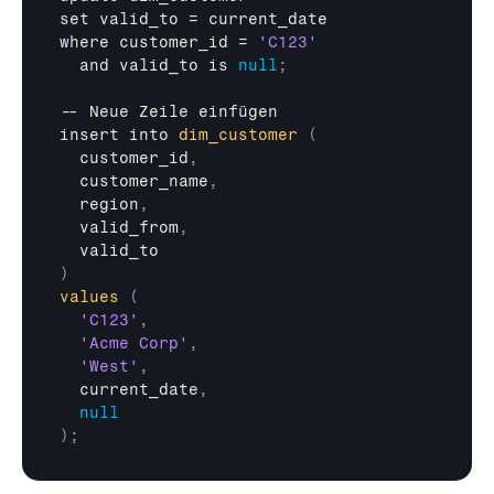
set 
valid_to
 = 
current_date
where 
customer_id
 = 
'C123'
and 
valid_to 
is 
null
;
-- 
Neue 
Zeile 
einfügen
insert 
into 
dim_customer
(
customer_id
,
customer_name
,
region
,
valid_from
,
valid_to
)
values
(
'C123'
,
'Acme Corp'
,
'West'
,
current_date
,
null
)
;