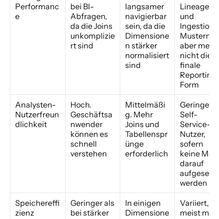
Performanc
bei BI-
langsamer 
Lineage- 
e
Abfragen, 
navigierbar 
und 
da die Joins 
sein, da die 
Ingestion-
unkomplizie
Dimensione
Mustern, 
rt sind
n stärker 
aber meist 
normalisiert 
nicht die 
sind
finale 
Reporting
Form
Analysten-
Hoch. 
Mittelmäßi
Geringer fü
Nutzerfreun
Geschäftsa
g. Mehr 
Self-
dlichkeit
nwender 
Joins und 
Service-
können es 
Tabellenspr
Nutzer, 
schnell 
ünge 
sofern 
verstehen
erforderlich
keine Mart
darauf 
aufgesetzt 
werden
Speichereffi
Geringer als 
In einigen 
Variiert, 
zienz
bei stärker 
Dimensione
meist mehr