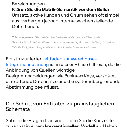
Bezeichnungen.
Klären Sie die Metrik-Semantik vor dem Build:
Umsatz, aktive Kunden und Churn sehen oft simpel 
aus, verbergen jedoch interne weichenstellende 
Definitionen.
Erfahrungswert:
 Die meisten Nacharbeiten fallen an, weil Teams die 
Granularitätsdefinition übersprungen haben und später feststellten, dass eine 
Tabelle Ereignisse, Snapshots und abgeleitete Daten vermischte.
Ein strukturierter 
Leitfaden zur Warehouse-
Integrationsplanung
 ist in dieser Phase hilfreich, da die 
Anbindung von Quellen wichtige 
Designentscheidungen wie Business Keys, verspätet 
eintreffende Datensätze und die systemübergreifende 
Abstimmung beeinflusst.
Der Schritt von Entitäten zu praxistauglichen 
Schemata
Sobald die Fragen klar sind, bilden Sie die Konzepte 
zunächst in einem 
konzeptionellen Modell
 ab. Halten 