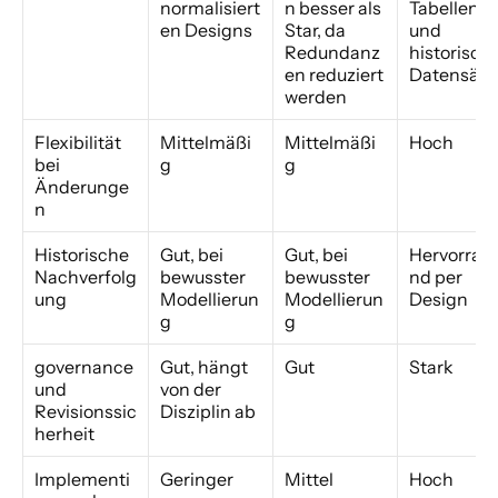
normalisiert
n besser als 
Tabellen 
en Designs
Star, da 
und 
Redundanz
historische
en reduziert 
Datensätz
werden
Flexibilität 
Mittelmäßi
Mittelmäßi
Hoch
bei 
g
g
Änderunge
n
Historische 
Gut, bei 
Gut, bei 
Hervorrag
Nachverfolg
bewusster 
bewusster 
nd per 
ung
Modellierun
Modellierun
Design
g
g
governance 
Gut, hängt 
Gut
Stark
und 
von der 
Revisionssic
Disziplin ab
herheit
Implementi
Geringer
Mittel
Hoch