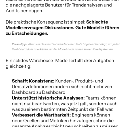
die nachgelagerte Benutzer für Trendanalysen und 
Audits benötigen.
Die praktische Konsequenz ist simpel: 
Schlechte 
Modelle erzeugen Diskussionen. Gute Modelle führen 
zu Entscheidungen.
Praxistipp:
 Wenn ein Geschäftsanwender einen Data Engineer benötigt, um jeden 
Dashboard-Join zu erklären, ist das Modell noch zu nah an den Quellsystemen.
Ein solides Warehouse-Modell erfüllt drei Aufgaben 
gleichzeitig:
Schafft Konsistenz:
 Kunden-, Produkt- und 
Umsatzdefinitionen ändern sich nicht mehr von 
Dashboard zu Dashboard.
Unterstützt historische Analysen:
 Teams können 
nicht nur beantworten, was jetzt gilt, sondern auch, 
was zu einem bestimmten Zeitpunkt der Fall war.
Verbessert die Wartbarkeit:
 Engineers können 
neue Quellen und Metriken hinzufügen, ohne die 
gesamte Analyseschicht neu schreiben zu müssen.