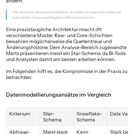
ändern.
Star-Schema für Benutzerfreundlichkeit. Snowflake für engere Normalisierung. 
Data Vault für Anpassungsfähigkeit und Revisionssicherheit.
Eine praxistaugliche Architektur mischt oft 
verschiedene Muster. Raw- und Core-Schichten 
bewahren möglicherweise die Quellentreue und 
Änderungshistorie. Dem Analyse-Bereich zugewandte 
Marts präsentieren meist ein Star-Schema, da BI-Tools 
und Analysten damit am besten arbeiten können.
Im Folgenden hilft es, die Kompromisse in der Praxis zu 
betrachten:
Datenmodellierungsansätze im Vergleich
Kriterium
Star-
Snowflake-
Data Vault
Schema
Schema
Abfrage-
Meist stark 
Kann 
Stark bei 