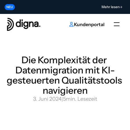
Release 2026.06 - Data Observability direkt in Ihren Code bringen
Mehr lesen
NEU
Tragen Sie zur Zukunft der KI- und Dateninnovation bei
Absenden
NEU
Kundenportal
Die Komplexität der 
Datenmigration mit KI-
gesteuerten Qualitätstools 
navigieren
3. Juni 2024
|
5
min. Lesezeit