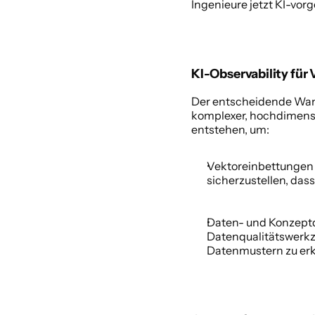
Ingenieure jetzt KI-vo
KI-Observability für 
Der entscheidende Wand
komplexer, hochdimens
entstehen, um: 
Vektoreinbettungen 
sicherzustellen, das
Daten- und Konzeptd
Datenqualitätswerkz
Datenmustern zu erke