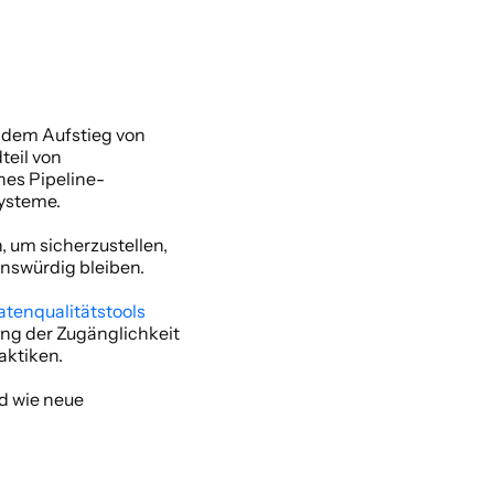
 dem Aufstieg von 
eil von 
hes Pipeline-
ysteme.  
 um sicherzustellen, 
enswürdig bleiben. 
tenqualitätstools
ng der Zugänglichkeit 
ktiken. 
d wie neue 