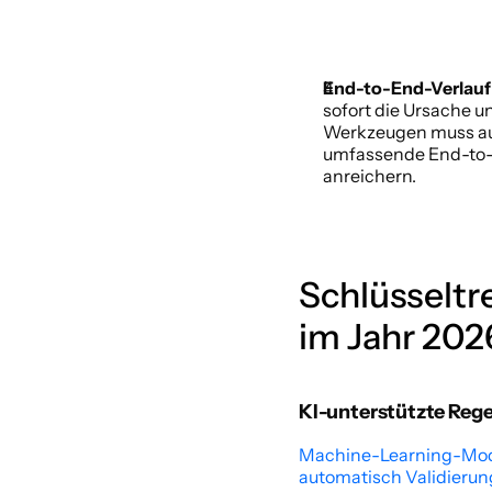
End-to-End-Verlauf
sofort die Ursache u
Werkzeugen muss aut
umfassende End-to-
anreichern. 
Schlüsseltr
im Jahr 202
KI-unterstützte Rege
Machine-Learning-Mode
automatisch Validierun