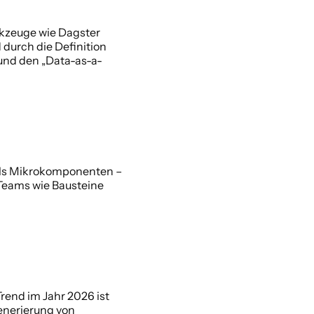
kzeuge wie Dagster 
urch die Definition 
 und den „Data-as-a-
als Mikrokomponenten – 
Teams wie Bausteine 
end im Jahr 2026 ist 
enerierung von 