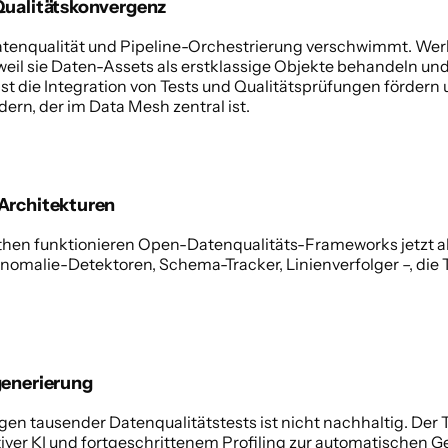
Qualitätskonvergenz 
tenqualität und Pipeline-Orchestrierung verschwimmt. Wer
l sie Daten-Assets als erstklassige Objekte behandeln und d
t die Integration von Tests und Qualitätsprüfungen fördern
rn, der im Data Mesh zentral ist. 
Architekturen 
ithen funktionieren Open-Datenqualitäts-Frameworks jetzt 
omalie-Detektoren, Schema-Tracker, Linienverfolger –, die 
enerierung 
en tausender Datenqualitätstests ist nicht nachhaltig. Der Tr
iver KI und fortgeschrittenem Profiling zur automatischen G