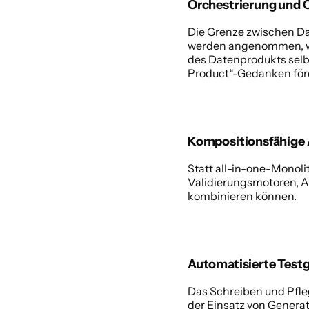
Orchestrierung und 
Die Grenze zwischen Da
werden angenommen, wei
des Datenprodukts selbs
Product“-Gedanken förde
Kompositionsfähige 
Statt all-in-one-Monol
Validierungsmotoren, An
kombinieren können. 
Automatisierte Testg
Das Schreiben und Pfleg
der Einsatz von Generat