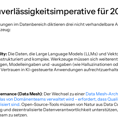
verlässigkeitsimperative für 2
ungen im Datenbereich diktieren drei nicht verhandelbare A
zeug: 
ity: 
Die Daten, die Large Language Models (LLMs) und Vekt
unstrukturiert und komplex. Werkzeuge müssen sich weiterentw
en, Modelleingaben und -ausgaben (wie Halluzinationen oder
Vertrauen in KI-gesteuerte Anwendungen aufrechtzuerhalte
vernance (Data Mesh)
: Der Wechsel zu einer 
Data Mesh-Archit
as von Domänenteams verwaltet wird – erfordert, dass Qualit
isiert sind
. Open-Source-Tools müssen von Natur aus Data C
 und dezentralisierte Datenverantwortlichkeit unterstützen, o
eam zu setzen. 