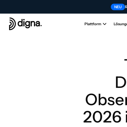
R
NEU
Tr
NEU
Plattform
Lösung
D
Obser
2026 