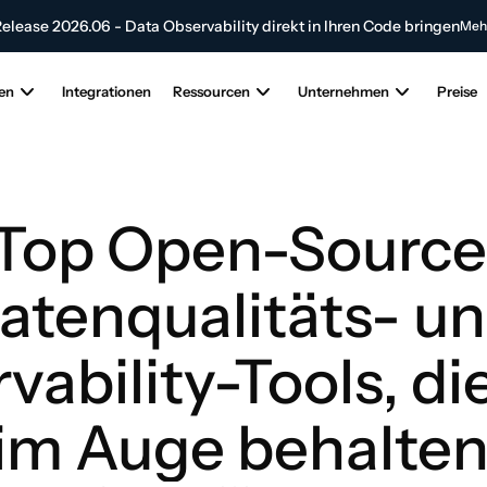
elease 2026.06 - Data Observability direkt in Ihren Code bringen
Mehr
agen Sie zur Zukunft der KI- und Dateninnovation bei
Senden Sie Ihren Ar
en
Integrationen
Ressourcen
Unternehmen
Preise
Top Open-Source 
atenqualitäts- un
vability-Tools, di
im Auge behalten 