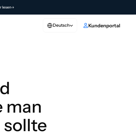
 lesen
Select Language
tikel ab
Kundenportal
Deutsch
d 
e man 
sollte