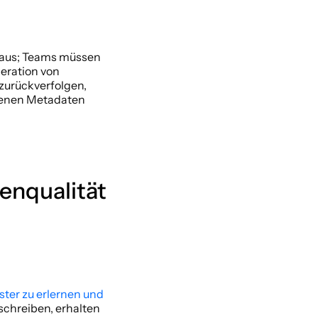
 aus; Teams müssen 
eration von 
urückverfolgen, 
enen Metadaten 
nqualität 
er zu erlernen und 
chreiben, erhalten 