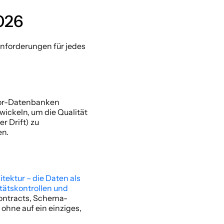
026 
nforderungen für jedes 
or-Datenbanken 
ickeln, um die Qualität 
 Drift) zu 
n. 
ektur – die Daten als 
ätskontrollen und 
ontracts, Schema-
hne auf ein einziges, 