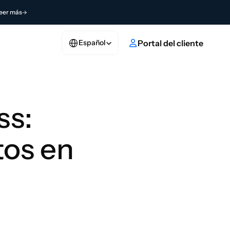
eer más
Select Language
ulo
Portal del cliente
Español
s: 
os en 