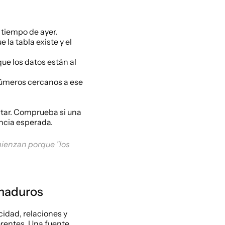
 tiempo de ayer.
la tabla existe y el 
e los datos están al 
números cercanos a ese 
tar. Comprueba si una 
encia esperada.
ienzan porque "los 
 maduros
idad, relaciones y 
entes. Una fuente 