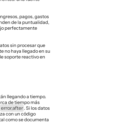
ingresos, pagos, gastos 
nden de la puntualidad, 
bajo perfectamente 
atos sin procesar que 
e no haya llegado en su 
e soporte reactivo en 
án llegando a tiempo. 
arca de tiempo más 
error_after
. Si los datos 
liza con un código 
o, tal como se documenta 