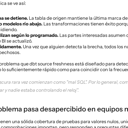
ca se ve así:
ba se detiene.
 La tabla de origen mantiene la última marca de
o modelos río abajo.
 Las transformaciones tienen éxito porque 
idiendo.
alizan según lo programado.
 Las partes interesadas asumen qu
 BI se actualizó.
pidamente.
 Una vez que alguien detecta la brecha, todos los 
spechosos.
problema que dbt source freshness está diseñado para detec
o lo suficientemente rápido como para coincidir con la frecu
scura rara vez comienzan como "mal SQL". Por lo general, com
ar y nadie estaba controlando el reloj".
roblema pasa desapercibido en equipos
enen una sólida cobertura de pruebas para valores nulos, unic
s comprobaciones importan, pero responden a preguntas difer