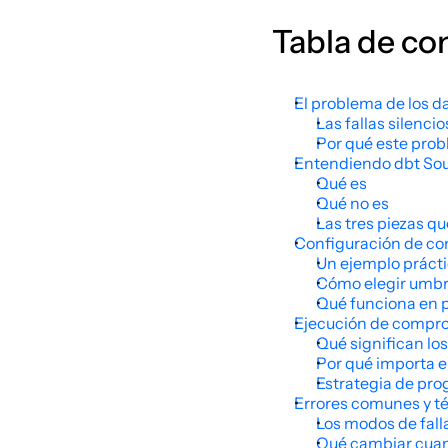
Tabla de co
El problema de los d
Las fallas silenci
Por qué este pro
Entendiendo dbt So
Qué es
Qué no es
Las tres piezas q
Configuración de co
Un ejemplo práct
Cómo elegir umbr
Qué funciona en p
Ejecución de compro
Qué significan lo
Por qué importa e
Estrategia de pr
Errores comunes y t
Los modos de fal
Qué cambiar cuand