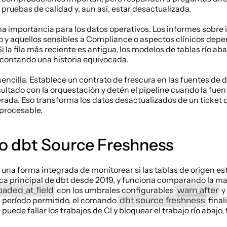
pruebas de calidad y, aun así, estar desactualizada.
ma importancia para los datos operativos. Los informes sobre 
o y aquellos sensibles a Compliance o aspectos clínicos depe
Si la fila más reciente es antigua, los modelos de tablas río a
 contando una historia equivocada.
sencilla. Establece un contrato de frescura en las fuentes de d
ultado con la orquestación y detén el pipeline cuando la fuent
ada. Eso transforma los datos desactualizados de un ticket d
 procesable.
o dbt Source Freshness
una forma integrada de monitorear si las tablas de origen est
ica principal de dbt desde 2019, y funciona comparando la m
oaded_at_field
warn_after
 con los umbrales configurables 
 y 
dbt source freshness
 período permitido, el comando 
 fina
 puede fallar los trabajos de CI y bloquear el trabajo río abaj