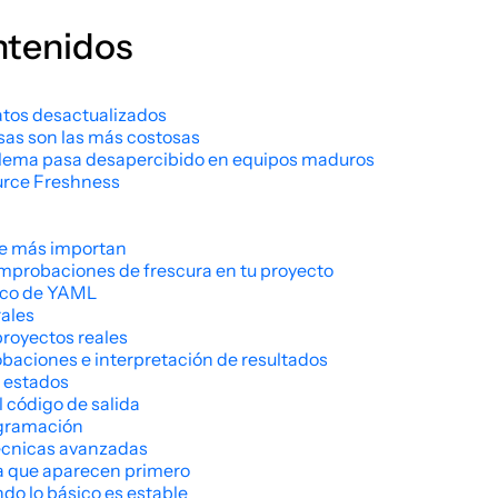
ntenidos
atos desactualizados
osas son las más costosas
blema pasa desapercibido en equipos maduros
urce Freshness
ue más importan
mprobaciones de frescura en tu proyecto
ico de YAML
ales
royectos reales
baciones e interpretación de resultados
s estados
l código de salida
ogramación
écnicas avanzadas
la que aparecen primero
o lo básico es estable