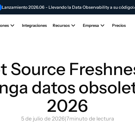
Lanzamiento 2026.06 - Llevando la Data Observability a su código
L
Contribuya al futuro de la innovación en IA y datos
EVO
Enviar su artíc
iones
Integraciones
Recursos
Empresa
Precios
t Source Freshnes
nga datos obsolet
2026
5 de julio de 2026
|
7
minuto de lectura