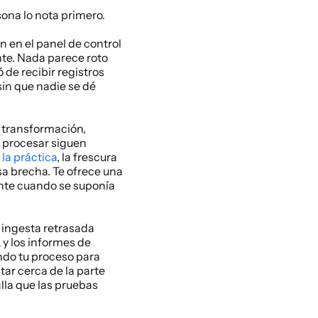
ona lo nota primero.
 en el panel de control 
te. Nada parece roto 
de recibir registros 
in que nadie se dé 
transformación, 
 procesar siguen 
la práctica
, la frescura 
a brecha. Te ofrece una 
ente cuando se suponía 
ingesta retrasada 
y los informes de 
auditoría antes de que nadie se dé cuenta de que la fuente es antigua. Si estás ajustando tu proceso para 
ar cerca de la parte 
lla que las pruebas 