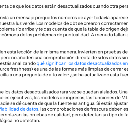
ta de que los datos están desactualizados cuando otra pers
 envía un mensaje porque los números de ayer todavía aparecen
muestra luz verde. Los modelos de dbt se crearon correctamen
blema río arriba y te das cuenta de que la tabla de origen dejó 
 incómoda de los problemas de puntualidad. A menudo fallan s
n esta lección de la misma manera. Invierten en pruebas de 
 pero no añaden una comprobación directa de si los datos sin
 estás analizando 
qué significan los datos desactualizados en 
urce freshness) es una de las formas más limpias de cerrar es
illa a una pregunta de alto valor: ¿se ha actualizado esta fu
e los datos desactualizados rara vez se quedan aislados. Una 
neles ejecutivos, los modelos de ingresos, las funciones de ML 
nfiabilidad de datos
, las comprobaciones de frescura deben est
 reemplazan las pruebas de calidad, pero detectan un tipo de fa
lógica no detectan.