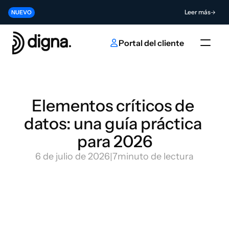
Lanzamiento 2026.06 - Llevando la Data Observability a su código
Leer más
NUEVO
Contribuya al futuro de la innovación en IA y datos
Enviar
NUEVO
Portal del cliente
Elementos críticos de 
datos: una guía práctica 
para 2026
6 de julio de 2026
|
7
minuto de lectura