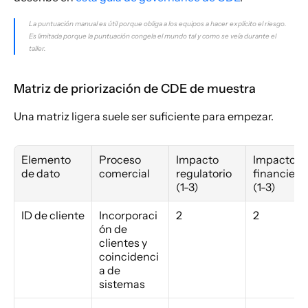
La puntuación manual es útil porque obliga a los equipos a hacer explícito el riesgo. 
Es limitada porque la puntuación congela el mundo tal y como se veía durante el 
taller.
Matriz de priorización de CDE de muestra
Una matriz ligera suele ser suficiente para empezar.
Elemento 
Proceso 
Impacto 
Impacto 
de dato
comercial
regulatorio 
financiero 
(1-3)
(1-3)
ID de cliente
Incorporaci
2
2
ón de 
clientes y 
coincidenci
a de 
sistemas