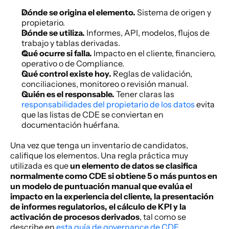
Dónde se origina el elemento.
 Sistema de origen y 
propietario.
Dónde se utiliza.
 Informes, API, modelos, flujos de 
trabajo y tablas derivadas.
Qué ocurre si falla.
 Impacto en el cliente, financiero, 
operativo o de Compliance.
Qué control existe hoy.
 Reglas de validación, 
conciliaciones, monitoreo o revisión manual.
Quién es el responsable.
 Tener claras las 
responsabilidades del propietario de los datos
 evita 
que las listas de CDE se conviertan en 
documentación huérfana.
Una vez que tenga un inventario de candidatos, 
califique los elementos. Una regla práctica muy 
utilizada es que 
un elemento de datos se clasifica 
normalmente como CDE si obtiene 5 o más puntos en 
un modelo de puntuación manual que evalúa el 
impacto en la experiencia del cliente, la presentación 
de informes regulatorios, el cálculo de KPI y la 
activación de procesos derivados
, tal como se 
describe en 
esta guía de governance de CDE
.