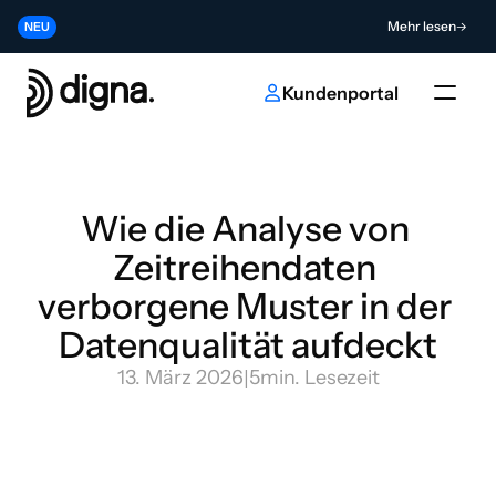
Release 2026.06 - Data Observability direkt in Ihren Code bringen
Mehr lesen
NEU
Tragen Sie zur Zukunft der KI- und Dateninnovation bei
Absenden
NEU
Kundenportal
Wie die Analyse von 
Zeitreihendaten 
verborgene Muster in der 
Datenqualität aufdeckt
13. März 2026
|
5
min. Lesezeit