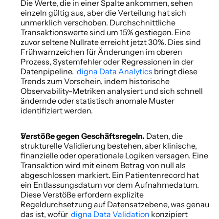
Die Werte, die in einer Spalte ankommen, sehen 
einzeln gültig aus, aber die Verteilung hat sich 
unmerklich verschoben. Durchschnittliche 
Transaktionswerte sind um 15% gestiegen. Eine 
zuvor seltene Nullrate erreicht jetzt 30%. Dies sind 
Frühwarnzeichen für Änderungen im oberen 
Prozess, Systemfehler oder Regressionen in der 
Datenpipeline. 
 digna Data Analytics
 bringt diese 
Trends zum Vorschein, indem historische 
Observability-Metriken analysiert und sich schnell 
ändernde oder statistisch anomale Muster 
identifiziert werden. 
Verstöße gegen Geschäftsregeln. 
Daten, die 
strukturelle Validierung bestehen, aber klinische, 
finanzielle oder operationale Logiken versagen. Eine 
Transaktion wird mit einem Betrag von null als 
abgeschlossen markiert. Ein Patientenrecord hat 
ein Entlassungsdatum vor dem Aufnahmedatum. 
Diese Verstöße erfordern explizite 
Regeldurchsetzung auf Datensatzebene, was genau 
das ist, wofür 
 digna Data Validation
 konzipiert 