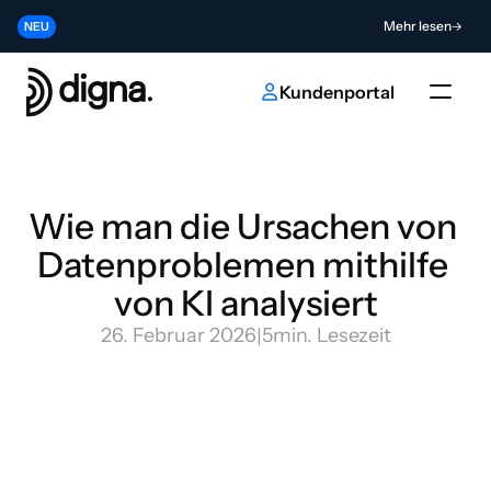
Release 2026.06 - Data Observability direkt in Ihren Code bringen
Mehr lesen
NEU
Tragen Sie zur Zukunft der KI- und Dateninnovation bei
Absenden
NEU
Kundenportal
Wie man die Ursachen von 
Datenproblemen mithilfe 
von KI analysiert
26. Februar 2026
|
5
min. Lesezeit