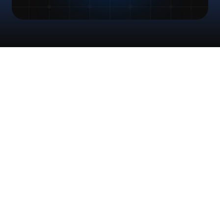
Przykład
użycia:
Zmiany
w
schemacie
profili
klientów
Wykryj
i
działaj
na
modyfikacjach
strukturalnych:
Metryka
Przed 
Z digna 
Poprawa
digna 
(2025)
(2021)
Zasady 
9,000
0
100% 
jakości 
redukcja
danych