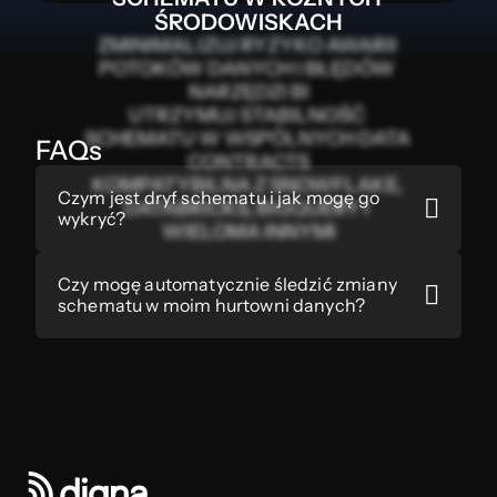
ŚRODOWISKACH
ZMINIMALIZUJ RYZYKO AWARII 
POTOKÓW DANYCH I BŁĘDÓW 
NARZĘDZI BI
UTRZYMUJ STABILNOŚĆ 
SCHEMATU W WSPÓLNYCH DATA 
FAQs
CONTRACTS
KOMPATYBILNA Z SNOWFLAKE, 
Czym jest dryf schematu i jak mogę go 

DATABRICKS, BIGQUERY I 
wykryć?
WIELOMA INNYMI
Czy mogę automatycznie śledzić zmiany 

schematu w moim hurtowni danych?