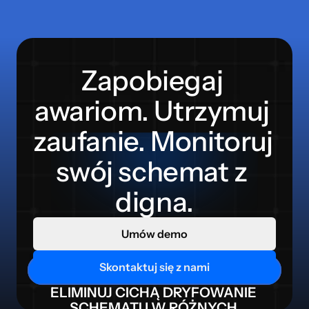
Zapobiegaj 
awariom. Utrzymuj 
zaufanie. Monitoruj 
swój schemat z 
digna.
Umów demo
Skontaktuj się z nami

KLUCZOWE KORZYŚCI Z 
ŚLEDZIK SCHEMATU DANYCH
ELIMINUJ CICHĄ DRYFOWANIE 
SCHEMATU W RÓŻNYCH 