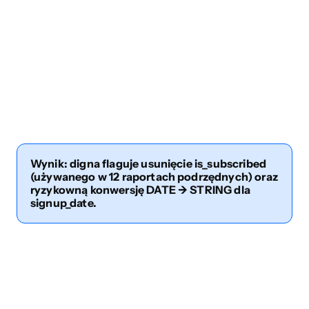
Pokrycie 
25%
90%
3,6x wzro
przypadkó
w
Codzienne 
140 
20 
86% mniej
alerty
(głównie 
(wykonalne
fałszywyc
ignorowane
)
alarmów
)
Utrzymanie 
Ciągłe 
W pełni 
0 
zasad
dostosowa
zautomaty
godzin/m
Wynik: digna flaguje usunięcie is_subscribed 
nia
zowane
siąc
(używanego w 12 raportach podrzędnych) oraz 
ryzykowną konwersję DATE → STRING dla 
signup_date.