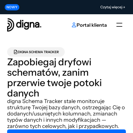
Wersja 2026.06 — wprowadzenie Data Observability do Twojego kodu
Czytaj więcej
NOWY
Współtwórz przyszłość innowacji w obszarze sztucznej inteligencji i da
Wyślij
NOWY
Portal klienta
DIGNA SCHEMA TRACKER
Zapobiegaj dryfowi 
schematów, zanim 
przerwie twoje potoki 
danych
digna Schema Tracker stale monitoruje 
strukturę Twojej bazy danych, ostrzegając Cię o 
dodanych/usuniętych kolumnach, zmianach 
typów danych i innych modyfikacjach — 
zarówno tych celowych, jak i przypadkowych.