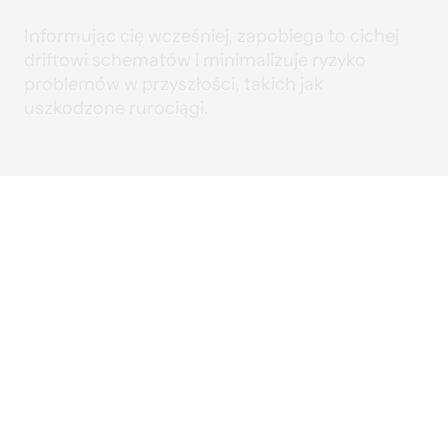
I
n
f
o
r
m
u
j
ą
c
c
i
ę
w
c
z
e
ś
n
i
e
j
,
z
a
p
o
b
i
e
g
a
t
o
c
i
c
h
e
j
d
r
i
f
t
o
w
i
s
c
h
e
m
a
t
ó
w
i
m
i
n
i
m
a
l
i
z
u
j
e
r
y
z
y
k
o
p
r
o
b
l
e
m
ó
w
w
p
r
z
y
s
z
ł
o
ś
c
i
,
t
a
k
i
c
h
j
a
k
u
s
z
k
o
d
z
o
n
e
r
u
r
o
c
i
ą
g
i
.
Jak
działa
digna
Schema
Tracker