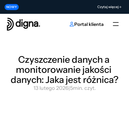
Wersja 2026.06 — wprowadzenie Data Observability do Twojego kodu
Czytaj więcej
NOWY
Współtwórz przyszłość innowacji w obszarze sztucznej inteligencji i da
Wyślij
NOWY
Portal klienta
Czyszczenie danych a 
monitorowanie jakości 
danych: Jaka jest różnica?
13 lutego 2026
|
5
min. czyt.