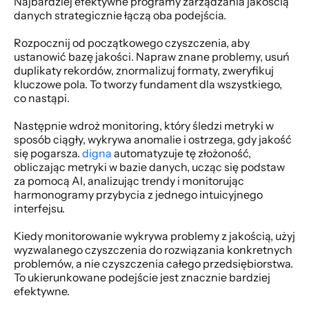
Najbardziej efektywne programy zarządzania jakością 
danych strategicznie łączą oba podejścia. 
Rozpocznij od początkowego czyszczenia, aby 
ustanowić bazę jakości. Napraw znane problemy, usuń 
duplikaty rekordów, znormalizuj formaty, zweryfikuj 
kluczowe pola. To tworzy fundament dla wszystkiego, 
co nastąpi. 
Następnie wdroż monitoring, który śledzi metryki w 
sposób ciągły, wykrywa anomalie i ostrzega, gdy jakość 
się pogarsza. 
digna
 automatyzuje tę złożoność, 
obliczając metryki w bazie danych, ucząc się podstaw 
za pomocą AI, analizując trendy i monitorując 
harmonogramy przybycia z jednego intuicyjnego 
interfejsu. 
Kiedy monitorowanie wykrywa problemy z jakością, użyj 
wyzwalanego czyszczenia do rozwiązania konkretnych 
problemów, a nie czyszczenia całego przedsiębiorstwa. 
To ukierunkowane podejście jest znacznie bardziej 
efektywne. 