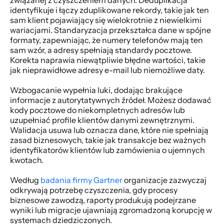
związanej z czyszczeniem danych. Deduplikacja 
identyfikuje i łączy zduplikowane rekordy, takie jak ten 
sam klient pojawiający się wielokrotnie z niewielkimi 
wariacjami. Standaryzacja przekształca dane w spójne 
formaty, zapewniając, że numery telefonów mają ten 
sam wzór, a adresy spełniają standardy pocztowe. 
Korekta naprawia niewątpliwie błędne wartości, takie 
jak nieprawidłowe adresy e-mail lub niemożliwe daty. 
Wzbogacanie wypełnia luki, dodając brakujące 
informacje z autorytatywnych źródeł. Możesz dodawać 
kody pocztowe do niekompletnych adresów lub 
uzupełniać profile klientów danymi zewnętrznymi. 
Walidacja usuwa lub oznacza dane, które nie spełniają 
zasad biznesowych, takie jak transakcje bez ważnych 
identyfikatorów klientów lub zamówienia o ujemnych 
kwotach. 
Według 
badania firmy Gartner
 organizacje zazwyczaj 
odkrywają potrzebę czyszczenia, gdy procesy 
biznesowe zawodzą, raporty produkują podejrzane 
wyniki lub migracje ujawniają zgromadzoną korupcję w 
systemach dziedziczonych. 