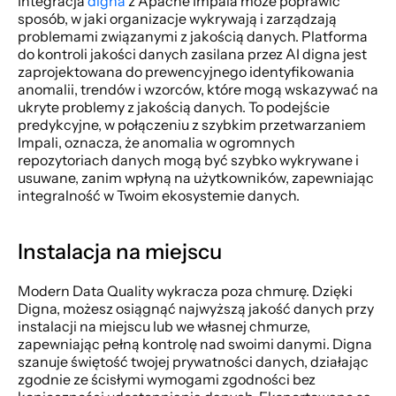
Integracja 
digna
 z Apache Impala może poprawić 
sposób, w jaki organizacje wykrywają i zarządzają 
problemami związanymi z jakością danych. Platforma 
do kontroli jakości danych zasilana przez AI digna jest 
zaprojektowana do prewencyjnego identyfikowania 
anomalii, trendów i wzorców, które mogą wskazywać na 
ukryte problemy z jakością danych. To podejście 
predykcyjne, w połączeniu z szybkim przetwarzaniem 
Impali, oznacza, że anomalia w ogromnych 
repozytoriach danych mogą być szybko wykrywane i 
usuwane, zanim wpłyną na użytkowników, zapewniając 
integralność w Twoim ekosystemie danych. 
Instalacja na miejscu
Modern Data Quality wykracza poza chmurę. Dzięki 
Digna, możesz osiągnąć najwyższą jakość danych przy 
instalacji na miejscu lub we własnej chmurze, 
zapewniając pełną kontrolę nad swoimi danymi. Digna 
szanuje świętość twojej prywatności danych, działając 
zgodnie ze ścisłymi wymogami zgodności bez 