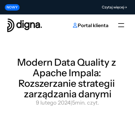
Wersja 2026.06 — wprowadzenie Data Observability do Twojego kodu
Czytaj więcej
NOWY
Współtwórz przyszłość innowacji w obszarze sztucznej inteligencji i da
Wyślij
NOWY
Portal klienta
Modern Data Quality z 
Apache Impala: 
Rozszerzanie strategii 
zarządzania danymi
9 lutego 2024
|
5
min. czyt.