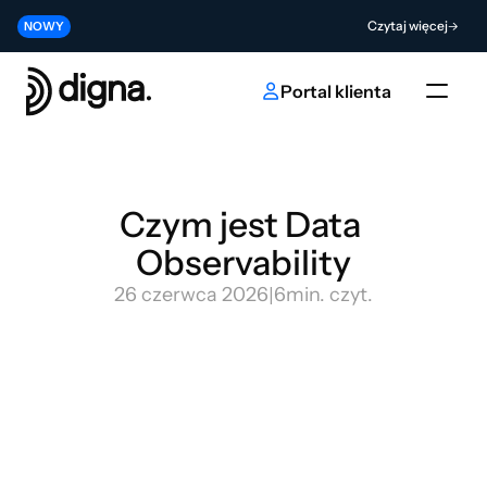
Wersja 2026.06 — wprowadzenie Data Observability do Twojego kodu
Czytaj więcej
NOWY
Współtwórz przyszłość innowacji w obszarze sztucznej inteligencji i da
Wyślij
NOWY
Portal klienta
Czym jest Data 
Observability
26 czerwca 2026
|
6
min. czyt.