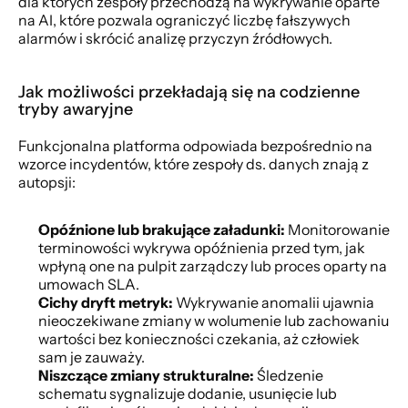
dla których zespoły przechodzą na wykrywanie oparte 
na AI, które pozwala ograniczyć liczbę fałszywych 
alarmów i skrócić analizę przyczyn źródłowych.
Jak możliwości przekładają się na codzienne 
tryby awaryjne
Funkcjonalna platforma odpowiada bezpośrednio na 
wzorce incydentów, które zespoły ds. danych znają z 
autopsji:
Opóźnione lub brakujące załadunki:
 Monitorowanie 
terminowości wykrywa opóźnienia przed tym, jak 
wpłyną one na pulpit zarządczy lub proces oparty na 
umowach SLA.
Cichy dryft metryk:
 Wykrywanie anomalii ujawnia 
nieoczekiwane zmiany w wolumenie lub zachowaniu 
wartości bez konieczności czekania, aż człowiek 
sam je zauważy.
Niszczące zmiany strukturalne:
 Śledzenie 
schematu sygnalizuje dodanie, usunięcie lub 