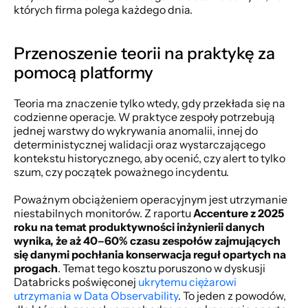
których firma polega każdego dnia.
Przenoszenie teorii na praktykę za 
pomocą platformy
Teoria ma znaczenie tylko wtedy, gdy przekłada się na 
codzienne operacje. W praktyce zespoły potrzebują 
jednej warstwy do wykrywania anomalii, innej do 
deterministycznej walidacji oraz wystarczającego 
kontekstu historycznego, aby ocenić, czy alert to tylko 
szum, czy początek poważnego incydentu.
Poważnym obciążeniem operacyjnym jest utrzymanie 
niestabilnych monitorów. Z raportu 
Accenture z 2025 
roku na temat produktywności inżynierii danych 
wynika, że aż 40–60% czasu zespołów zajmujących 
się danymi pochłania konserwacja reguł opartych na 
progach
. Temat tego kosztu poruszono w dyskusji 
Databricks poświęconej 
ukrytemu ciężarowi 
utrzymania w Data Observability
. To jeden z powodów, 