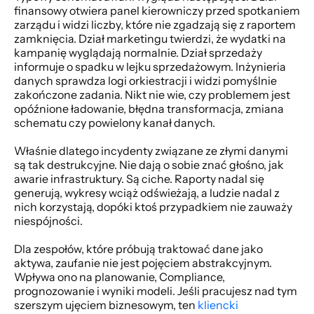
finansowy otwiera panel kierowniczy przed spotkaniem 
zarządu i widzi liczby, które nie zgadzają się z raportem 
zamknięcia. Dział marketingu twierdzi, że wydatki na 
kampanię wyglądają normalnie. Dział sprzedaży 
informuje o spadku w lejku sprzedażowym. Inżynieria 
danych sprawdza logi orkiestracji i widzi pomyślnie 
zakończone zadania. Nikt nie wie, czy problemem jest 
opóźnione ładowanie, błędna transformacja, zmiana 
schematu czy powielony kanał danych.
Właśnie dlatego incydenty związane ze złymi danymi 
są tak destrukcyjne. Nie dają o sobie znać głośno, jak 
awarie infrastruktury. Są ciche. Raporty nadal się 
generują, wykresy wciąż odświeżają, a ludzie nadal z 
nich korzystają, dopóki ktoś przypadkiem nie zauważy 
niespójności.
Dla zespołów, które próbują traktować dane jako 
aktywa, zaufanie nie jest pojęciem abstrakcyjnym. 
Wpływa ono na planowanie, Compliance, 
prognozowanie i wyniki modeli. Jeśli pracujesz nad tym 
szerszym ujęciem biznesowym, ten 
kliencki 