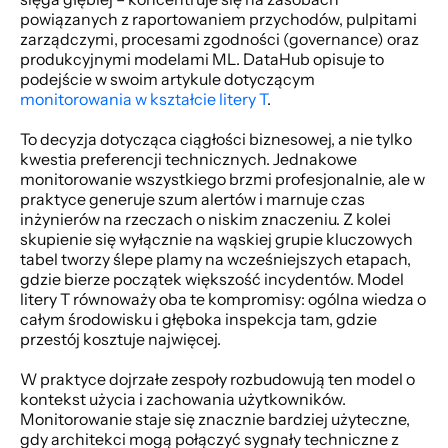
powiązanych z raportowaniem przychodów, pulpitami 
zarządczymi, procesami zgodności (governance) oraz 
produkcyjnymi modelami ML. DataHub opisuje to 
podejście w swoim artykule dotyczącym 
monitorowania w kształcie litery T
.
To decyzja dotycząca ciągłości biznesowej, a nie tylko 
kwestia preferencji technicznych. Jednakowe 
monitorowanie wszystkiego brzmi profesjonalnie, ale w 
praktyce generuje szum alertów i marnuje czas 
inżynierów na rzeczach o niskim znaczeniu. Z kolei 
skupienie się wyłącznie na wąskiej grupie kluczowych 
tabel tworzy ślepe plamy na wcześniejszych etapach, 
gdzie bierze początek większość incydentów. Model 
litery T równoważy oba te kompromisy: ogólna wiedza o 
całym środowisku i głęboka inspekcja tam, gdzie 
przestój kosztuje najwięcej.
W praktyce dojrzałe zespoły rozbudowują ten model o 
kontekst użycia i zachowania użytkowników. 
Monitorowanie staje się znacznie bardziej użyteczne, 
gdy architekci mogą połączyć sygnały techniczne z 