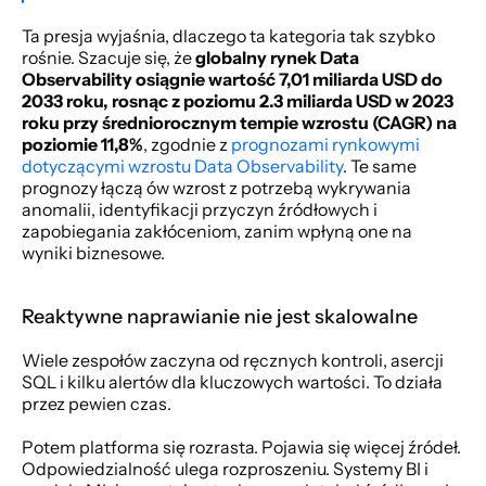
Ta presja wyjaśnia, dlaczego ta kategoria tak szybko 
rośnie. Szacuje się, że 
globalny rynek Data 
Observability osiągnie wartość 7,01 miliarda USD do 
2033 roku, rosnąc z poziomu 2.3 miliarda USD w 2023 
roku przy średniorocznym tempie wzrostu (CAGR) na 
poziomie 11,8%
, zgodnie z 
prognozami rynkowymi 
dotyczącymi wzrostu Data Observability
. Te same 
prognozy łączą ów wzrost z potrzebą wykrywania 
anomalii, identyfikacji przyczyn źródłowych i 
zapobiegania zakłóceniom, zanim wpłyną one na 
wyniki biznesowe.
Reaktywne naprawianie nie jest skalowalne
Wiele zespołów zaczyna od ręcznych kontroli, asercji 
SQL i kilku alertów dla kluczowych wartości. To działa 
przez pewien czas.
Potem platforma się rozrasta. Pojawia się więcej źródeł. 
Odpowiedzialność ulega rozproszeniu. Systemy BI i 