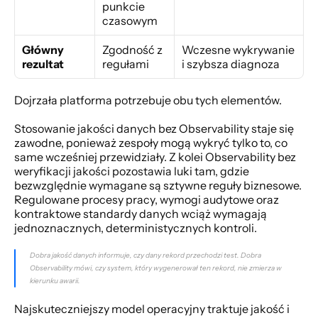
punkcie 
czasowym
Główny 
Zgodność z 
Wczesne wykrywanie 
rezultat
regułami
i szybsza diagnoza
Dojrzała platforma potrzebuje obu tych elementów.
Stosowanie jakości danych bez Observability staje się 
zawodne, ponieważ zespoły mogą wykryć tylko to, co 
same wcześniej przewidziały. Z kolei Observability bez 
weryfikacji jakości pozostawia luki tam, gdzie 
bezwzględnie wymagane są sztywne reguły biznesowe. 
Regulowane procesy pracy, wymogi audytowe oraz 
kontraktowe standardy danych wciąż wymagają 
jednoznacznych, deterministycznych kontroli.
Dobra jakość danych informuje, czy dany rekord przechodzi test. Dobra 
Observability mówi, czy system, który wygenerował ten rekord, nie zmierza w 
kierunku awarii.
Najskuteczniejszy model operacyjny traktuje jakość i 