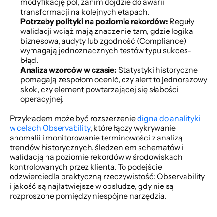
modyfikację pól, zanim dojdzie do awarii 
transformacji na kolejnych etapach.
Potrzeby polityki na poziomie rekordów:
 Reguły 
walidacji wciąż mają znaczenie tam, gdzie logika 
biznesowa, audyty lub zgodność (Compliance) 
wymagają jednoznacznych testów typu sukces-
błąd.
Analiza wzorców w czasie:
 Statystyki historyczne 
pomagają zespołom ocenić, czy alert to jednorazowy 
skok, czy element powtarzającej się słabości 
operacyjnej.
Przykładem może być rozszerzenie 
digna do analityki 
w celach Observability
, które łączy wykrywanie 
anomalii i monitorowanie terminowości z analizą 
trendów historycznych, śledzeniem schematów i 
walidacją na poziomie rekordów w środowiskach 
kontrolowanych przez klienta. To podejście 
odzwierciedla praktyczną rzeczywistość: Observability 
i jakość są najłatwiejsze w obsłudze, gdy nie są 
rozproszone pomiędzy niespójne narzędzia.