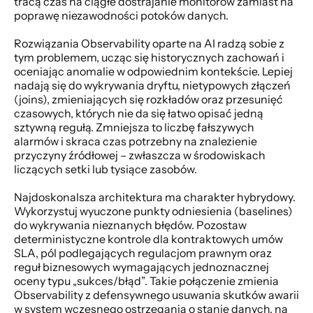
tracą czas na ciągłe dostrajanie monitorów zamiast na 
poprawę niezawodności potoków danych.
Rozwiązania Observability oparte na AI radzą sobie z 
tym problemem, ucząc się historycznych zachowań i 
oceniając anomalie w odpowiednim kontekście. Lepiej 
nadają się do wykrywania dryftu, nietypowych złączeń 
(joins), zmieniających się rozkładów oraz przesunięć 
czasowych, których nie da się łatwo opisać jedną 
sztywną regułą. Zmniejsza to liczbę fałszywych 
alarmów i skraca czas potrzebny na znalezienie 
przyczyny źródłowej – zwłaszcza w środowiskach 
liczących setki lub tysiące zasobów.
Najdoskonalsza architektura ma charakter hybrydowy. 
Wykorzystuj wyuczone punkty odniesienia (baselines) 
do wykrywania nieznanych błędów. Pozostaw 
deterministyczne kontrole dla kontraktowych umów 
SLA, pól podlegających regulacjom prawnym oraz 
reguł biznesowych wymagających jednoznacznej 
oceny typu „sukces/błąd”. Takie połączenie zmienia 
Observability z defensywnego usuwania skutków awarii 
w system wczesnego ostrzegania o stanie danych, na 