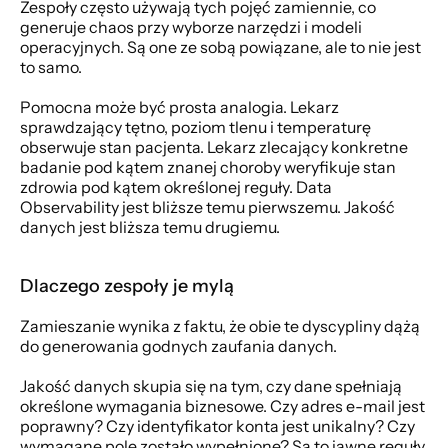
Zespoły często używają tych pojęć zamiennie, co 
generuje chaos przy wyborze narzędzi i modeli 
operacyjnych. Są one ze sobą powiązane, ale to nie jest 
to samo.
Pomocna może być prosta analogia. Lekarz 
sprawdzający tętno, poziom tlenu i temperaturę 
obserwuje stan pacjenta. Lekarz zlecający konkretne 
badanie pod kątem znanej choroby weryfikuje stan 
zdrowia pod kątem określonej reguły. Data 
Observability jest bliższe temu pierwszemu. Jakość 
danych jest bliższa temu drugiemu.
Dlaczego zespoły je mylą
Zamieszanie wynika z faktu, że obie te dyscypliny dążą 
do generowania godnych zaufania danych.
Jakość danych skupia się na tym, czy dane spełniają 
określone wymagania biznesowe. Czy adres e-mail jest 
poprawny? Czy identyfikator konta jest unikalny? Czy 
wymagane pole zostało wypełnione? Są to jawne reguły, 