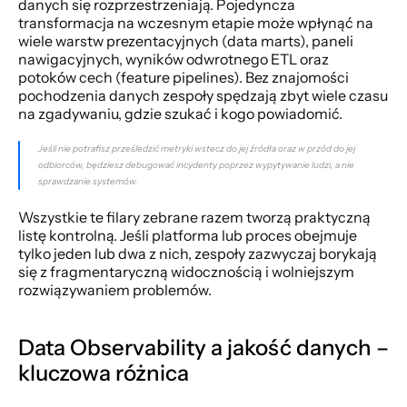
danych się rozprzestrzeniają. Pojedyncza 
transformacja na wczesnym etapie może wpłynąć na 
wiele warstw prezentacyjnych (data marts), paneli 
nawigacyjnych, wyników odwrotnego ETL oraz 
potoków cech (feature pipelines). Bez znajomości 
pochodzenia danych zespoły spędzają zbyt wiele czasu 
na zgadywaniu, gdzie szukać i kogo powiadomić.
Jeśli nie potrafisz prześledzić metryki wstecz do jej źródła oraz w przód do jej 
odbiorców, będziesz debugować incydenty poprzez wypytywanie ludzi, a nie 
sprawdzanie systemów.
Wszystkie te filary zebrane razem tworzą praktyczną 
listę kontrolną. Jeśli platforma lub proces obejmuje 
tylko jeden lub dwa z nich, zespoły zazwyczaj borykają 
się z fragmentaryczną widocznością i wolniejszym 
rozwiązywaniem problemów.
Data Observability a jakość danych – 
kluczowa różnica