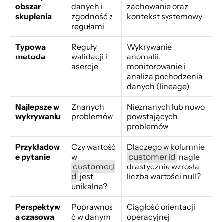
obszar 
danych i 
zachowanie oraz 
skupienia
zgodność z 
kontekst systemowy
regułami
Typowa 
Reguły 
Wykrywanie 
metoda
walidacji i 
anomalii, 
asercje
monitorowanie i 
analiza pochodzenia 
danych (lineage)
Najlepsze w 
Znanych 
Nieznanych lub nowo 
wykrywaniu
problemów
powstających 
problemów
Przykładow
Czy wartość 
Dlaczego w kolumnie 
customer_id
e pytanie
w 
 nagle 
customer_i
drastycznie wzrosła 
d
 jest 
liczba wartości null?
unikalna?
Perspektyw
Poprawnoś
Ciągłość orientacji 
a czasowa
ć w danym 
operacyjnej