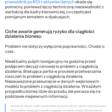
przewodnik po ROI z aktywów danych
 okaże się 
pomocny, ponieważ łączy techniczną niezawodność z 
wartością dla kadry kierowniczej, co często jest 
pomijanym tematem w dyskusjach.
Ciche awarie generują ryzyko dla ciągłości 
działania biznesu
Problem nie dotyczy wyłącznie poprawności. Chodzi o 
czas.
Nieaktualny pulpit nawigacyjny na godzinę przed 
podjęciem decyzji cenowej to problem z ciągłością 
działania. Brakująca partia w procesie przetwarzania 
roszczeń to problem z ciągłością działania. 
Niezauważone przesunięcie w danych wejściowych 
modelu to problem z ciągłością działania. W każdym 
przypadku biznes idzie do przodu, ale porusza się na 
podstawie niepewnych informacji.
Zespoły ds. danych rzadko są obwiniane, gdy potok danych ulegnie widocznej awarii. 
Są obwiniane wtedy, gdy wszystko wyglądało normalnie, a liczby i tak były błędne.