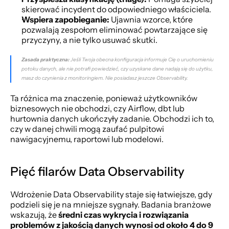
skierować incydent do odpowiedniego właściciela.
Wspiera zapobieganie:
 Ujawnia wzorce, które 
pozwalają zespołom eliminować powtarzające się 
przyczyny, a nie tylko usuwać skutki.
Zasada praktyczna:
 Jeśli Twoja obecna konfiguracja informuje Cię o uruchomieniu 
potoku danych, ale nie potrafi powiedzieć, czy uzyskane dane nadają się do użytku, 
masz do czynienia z monitoringiem. Nie posiadasz jeszcze Observability.
Ta różnica ma znaczenie, ponieważ użytkowników 
biznesowych nie obchodzi, czy Airflow, dbt lub 
hurtownia danych ukończyły zadanie. Obchodzi ich to, 
czy w danej chwili mogą zaufać pulpitowi 
nawigacyjnemu, raportowi lub modelowi.
Pięć filarów Data Observability
Wdrożenie Data Observability staje się łatwiejsze, gdy 
podzieli się je na mniejsze sygnały. Badania branżowe 
wskazują, że 
średni czas wykrycia i rozwiązania 
problemów z jakością danych wynosi od około 4 do 9 