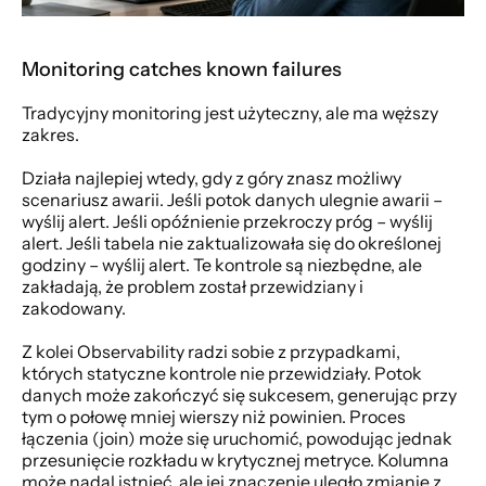
Monitoring catches known failures
Tradycyjny monitoring jest użyteczny, ale ma węższy 
zakres.
Działa najlepiej wtedy, gdy z góry znasz możliwy 
scenariusz awarii. Jeśli potok danych ulegnie awarii – 
wyślij alert. Jeśli opóźnienie przekroczy próg – wyślij 
alert. Jeśli tabela nie zaktualizowała się do określonej 
godziny – wyślij alert. Te kontrole są niezbędne, ale 
zakładają, że problem został przewidziany i 
zakodowany.
Z kolei Observability radzi sobie z przypadkami, 
których statyczne kontrole nie przewidziały. Potok 
danych może zakończyć się sukcesem, generując przy 
tym o połowę mniej wierszy niż powinien. Proces 
łączenia (join) może się uruchomić, powodując jednak 
przesunięcie rozkładu w krytycznej metryce. Kolumna 
może nadal istnieć, ale jej znaczenie uległo zmianie z 