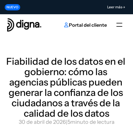
Lanzamiento 2026.06 - Llevando la Data Observability a su código
Leer más
NUEVO
Contribuya al futuro de la innovación en IA y datos
Enviar
NUEVO
Portal del cliente
Fiabilidad de los datos en el 
gobierno: cómo las 
agencias públicas pueden 
generar la confianza de los 
ciudadanos a través de la 
calidad de los datos
30 de abril de 2026
|
5
minuto de lectura