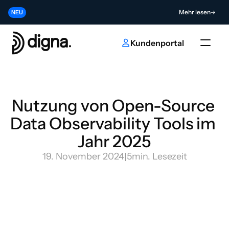
Release 2026.06 - Data Observability direkt in Ihren Code bringen
Mehr lesen
NEU
Tragen Sie zur Zukunft der KI- und Dateninnovation bei
Absenden
NEU
Kundenportal
Nutzung von Open-Source 
Data Observability Tools im 
Jahr 2025
19. November 2024
|
5
min. Lesezeit