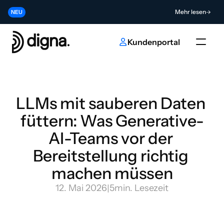
Release 2026.06 - Data Observability direkt in Ihren Code bringen
Mehr lesen
NEU
Tragen Sie zur Zukunft der KI- und Dateninnovation bei
Absenden
NEU
Kundenportal
LLMs mit sauberen Daten 
füttern: Was Generative-
AI-Teams vor der 
Bereitstellung richtig 
machen müssen
12. Mai 2026
|
5
min. Lesezeit