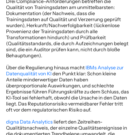
Drei Compliance-Anforderungen betreffen die 
Qualität von Trainingsdaten am unmittelbarsten: 
Dokumentation (der Nachweis, dass die 
Trainingsdaten auf Qualität und Verzerrung geprüft 
wurden), Herkunft/Nachverfolgbarkeit (lückenlose 
Provenienz der Trainingsdaten durch alle 
Transformationen hindurch) und Prüfbarkeit 
(Qualitätsstandards, die durch Aufzeichnungen belegt 
sind, die ein Auditor prüfen kann, nicht durch bloße 
Behauptungen). 
Über die Regulierung hinaus macht
 IBMs Analyse zur 
Datenqualität von KI
 den Punkt klar: Schon kleine 
Anteile minderwertiger Daten haben 
überproportionale Auswirkungen, und schlechte 
Ergebnisse führen Führungskräfte zu dem Schluss, das 
KI-Tool sei fehlerhaft, obwohl die Ursache in den Daten 
liegt. Das Reputationsrisiko vermeidbarer Fehler tritt 
oft vor dem regulatorischen Risiko auf. 
digna Data Analytics
 liefert den Zeitreihen-
Qualitätsnachweis, der einzelne Qualitätsereignisse in 
die dokumentierten Trendbelege umwandelt, die 