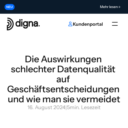
Release 2026.06 - Data Observability direkt in Ihren Code bringen
Mehr lesen
NEU
Tragen Sie zur Zukunft der KI- und Dateninnovation bei
Absenden
NEU
Kundenportal
Die Auswirkungen 
schlechter Datenqualität 
auf 
Geschäftsentscheidungen 
und wie man sie vermeidet
16. August 2024
|
5
min. Lesezeit