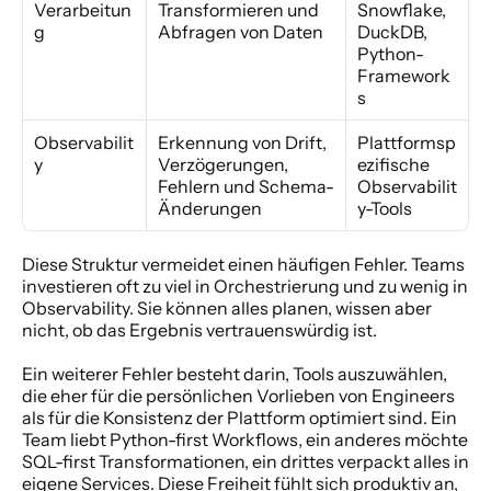
Verarbeitun
Transformieren und 
Snowflake, 
g
Abfragen von Daten
DuckDB, 
Python-
Framework
s
Observabilit
Erkennung von Drift, 
Plattformsp
y
Verzögerungen, 
ezifische 
Fehlern und Schema-
Observabilit
Änderungen
y-Tools
Diese Struktur vermeidet einen häufigen Fehler. Teams 
investieren oft zu viel in Orchestrierung und zu wenig in 
Observability. Sie können alles planen, wissen aber 
nicht, ob das Ergebnis vertrauenswürdig ist.
Ein weiterer Fehler besteht darin, Tools auszuwählen, 
die eher für die persönlichen Vorlieben von Engineers 
als für die Konsistenz der Plattform optimiert sind. Ein 
Team liebt Python-first Workflows, ein anderes möchte 
SQL-first Transformationen, ein drittes verpackt alles in 
eigene Services. Diese Freiheit fühlt sich produktiv an, 