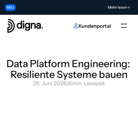
Release 2026.06 - Data Observability direkt in Ihren Code bringen
Mehr lesen
NEU
Tragen Sie zur Zukunft der KI- und Dateninnovation bei
Absenden
NEU
Kundenportal
Data Platform Engineering: 
Resiliente Systeme bauen
26. Juni 2026
|
6
min. Lesezeit