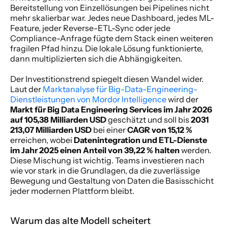
Bereitstellung von Einzellösungen bei Pipelines nicht 
mehr skalierbar war. Jedes neue Dashboard, jedes ML-
Feature, jeder Reverse-ETL-Sync oder jede 
Compliance-Anfrage fügte dem Stack einen weiteren 
fragilen Pfad hinzu. Die lokale Lösung funktionierte, 
dann multiplizierten sich die Abhängigkeiten.
Der Investitionstrend spiegelt diesen Wandel wider. 
Laut der 
Marktanalyse für Big-Data-Engineering-
Dienstleistungen von Mordor Intelligence
 wird der 
Markt für Big Data Engineering Services im Jahr 2026 
auf 105,38 Milliarden USD
 geschätzt und soll bis 
2031 
213,07 Milliarden USD
 bei einer 
CAGR von 15,12 %
erreichen, wobei 
Datenintegration und ETL-Dienste 
im Jahr 2025 einen Anteil von 39,22 % halten
 werden. 
Diese Mischung ist wichtig. Teams investieren nach 
wie vor stark in die Grundlagen, da die zuverlässige 
Bewegung und Gestaltung von Daten die Basisschicht 
jeder modernen Plattform bleibt.
Warum das alte Modell scheitert