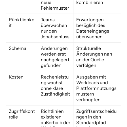
neue 
kombinieren
Fehlermuster
Pünktlichke
Teams 
Erwartungen 
it
überwachen 
bezüglich des 
nur den 
Dateneingangs 
Jobabschluss
überwachen
Schema
Änderungen 
Strukturelle 
werden erst 
Änderungen nah 
nachgelagert 
an der Quelle 
gefunden
verfolgen
Kosten
Rechenleistu
Ausgaben mit 
ng wächst 
Workloads und 
ohne klare 
Plattformnutzungs
Zuständigkeit
mustern 
verknüpfen
Zugriffskont
Richtlinien 
Zugriffsentscheidu
rolle
existieren 
ngen in den 
außerhalb der 
Standardpfad 