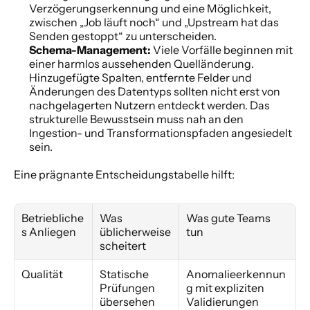
Verzögerungserkennung und eine Möglichkeit, 
zwischen „Job läuft noch“ und „Upstream hat das 
Senden gestoppt“ zu unterscheiden.
Schema-Management:
 Viele Vorfälle beginnen mit 
einer harmlos aussehenden Quelländerung. 
Hinzugefügte Spalten, entfernte Felder und 
Änderungen des Datentyps sollten nicht erst von 
nachgelagerten Nutzern entdeckt werden. Das 
strukturelle Bewusstsein muss nah an den 
Ingestion- und Transformationspfaden angesiedelt 
sein.
Eine prägnante Entscheidungstabelle hilft:
Betriebliche
Was 
Was gute Teams 
s Anliegen
üblicherweise 
tun
scheitert
Qualität
Statische 
Anomalieerkennun
Prüfungen 
g mit expliziten 
übersehen 
Validierungen 