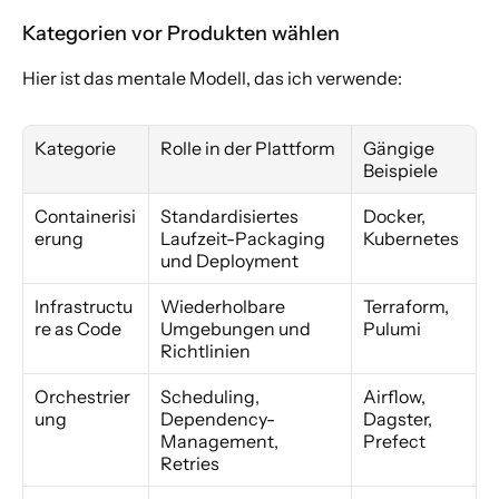
Kategorien vor Produkten wählen
Hier ist das mentale Modell, das ich verwende:
Kategorie
Rolle in der Plattform
Gängige 
Beispiele
Containerisi
Standardisiertes 
Docker, 
erung
Laufzeit-Packaging 
Kubernetes
und Deployment
Infrastructu
Wiederholbare 
Terraform, 
re as Code
Umgebungen und 
Pulumi
Richtlinien
Orchestrier
Scheduling, 
Airflow, 
ung
Dependency-
Dagster, 
Management, 
Prefect
Retries