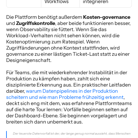
Workflows
integrieren
Die Plattform benötigt außerdem 
Kosten-governance
und 
Zugriffskontrolle
, aber beide funktionieren besser, 
wenn Observability sie füttert. Wenn Sie das 
Workload-Verhalten nicht sehen können, wird die 
Kostenoptimierung zum Ratespiel. Wenn 
Zugriffänderungen ohne Kontext stattfinden, wird 
governance zu einer lästigen Ticket-Last statt zu einer 
Designeigenschaft.
Für Teams, die mit wiederkehrender Instabilität in der 
Produktion zu kämpfen haben, zahlt sich eine 
disziplinierte Erkennung aus. Ein praktischer Leitfaden 
darüber, 
warum Datenpipelines in der Produktion 
scheitern und wie man Probleme frühzeitig erkennt
, 
deckt sich eng mit dem, was erfahrene Plattformteams 
auf die harte Tour lernen: Vorfälle beginnen selten auf 
der Dashboard-Ebene. Sie beginnen vorgelagert und 
breiten sich dann unbemerkt aus.
Der teuerste Datenvorfall ist der, der lange genug normal aussieht, dass Menschen 