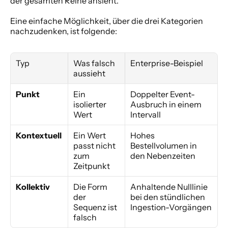
der gesamten Reihe ansieht.
Eine einfache Möglichkeit, über die drei Kategorien 
nachzudenken, ist folgende:
Typ
Was falsch 
Enterprise-Beispiel
aussieht
Punkt
Ein 
Doppelter Event-
isolierter 
Ausbruch in einem 
Wert
Intervall
Kontextuell
Ein Wert 
Hohes 
passt nicht 
Bestellvolumen in 
zum 
den Nebenzeiten
Zeitpunkt
Kollektiv
Die Form 
Anhaltende Nulllinie 
der 
bei den stündlichen 
Sequenz ist 
Ingestion-Vorgängen
falsch