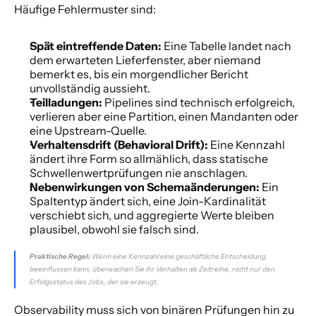
Häufige Fehlermuster sind:
Spät eintreffende Daten:
 Eine Tabelle landet nach 
dem erwarteten Lieferfenster, aber niemand 
bemerkt es, bis ein morgendlicher Bericht 
unvollständig aussieht.
Teilladungen:
 Pipelines sind technisch erfolgreich, 
verlieren aber eine Partition, einen Mandanten oder 
eine Upstream-Quelle.
Verhaltensdrift (Behavioral Drift):
 Eine Kennzahl 
ändert ihre Form so allmählich, dass statische 
Schwellenwertprüfungen nie anschlagen.
Nebenwirkungen von Schemaänderungen:
 Ein 
Spaltentyp ändert sich, eine Join-Kardinalität 
verschiebt sich, und aggregierte Werte bleiben 
plausibel, obwohl sie falsch sind.
Praktische Regel:
 Wenn eine Kennzahl eine geschäftliche Entscheidung 
beeinflussen kann, überwachen Sie ihr Verhalten als Zeitreihe, nicht nur den 
Erfolgsstatus des Jobs, der sie erzeugt.
Observability muss sich von binären Prüfungen hin zu 