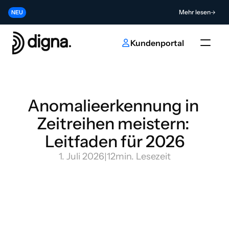
Release 2026.06 - Data Observability direkt in Ihren Code bringen
Mehr lesen
NEU
Tragen Sie zur Zukunft der KI- und Dateninnovation bei
Absenden
NEU
Kundenportal
Anomalieerkennung in 
Zeitreihen meistern: 
Leitfaden für 2026
1. Juli 2026
|
12
min. Lesezeit