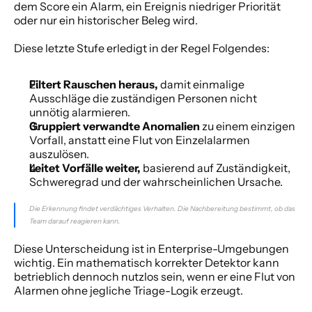
dem Score ein Alarm, ein Ereignis niedriger Priorität 
oder nur ein historischer Beleg wird.
Diese letzte Stufe erledigt in der Regel Folgendes:
Filtert Rauschen heraus,
 damit einmalige 
Ausschläge die zuständigen Personen nicht 
unnötig alarmieren.
Gruppiert verwandte Anomalien
 zu einem einzigen 
Vorfall, anstatt eine Flut von Einzelalarmen 
auszulösen.
Leitet Vorfälle weiter,
 basierend auf Zuständigkeit, 
Schweregrad und der wahrscheinlichen Ursache.
Die Erkennung findet verdächtiges Verhalten. Die Nachbereitung bestimmt, ob das 
Team darauf reagieren kann.
Diese Unterscheidung ist in Enterprise-Umgebungen 
wichtig. Ein mathematisch korrekter Detektor kann 
betrieblich dennoch nutzlos sein, wenn er eine Flut von 
Alarmen ohne jegliche Triage-Logik erzeugt.