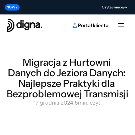
Wersja 2026.06 — wprowadzenie Data Observability do Twojego kodu
Czytaj więcej
NOWY
Współtwórz przyszłość innowacji w obszarze sztucznej inteligencji i da
Wyślij
NOWY
Portal klienta
Migracja z Hurtowni 
Danych do Jeziora Danych: 
Najlepsze Praktyki dla 
Bezproblemowej Transmisji
17 grudnia 2024
|
5
min. czyt.