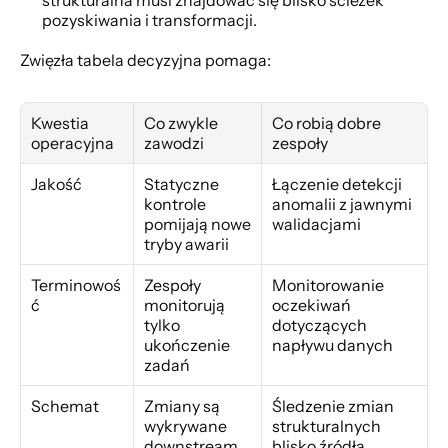
strukturalna musi znajdować się blisko ścieżek 
pozyskiwania i transformacji.
Zwięzła tabela decyzyjna pomaga:
Kwestia 
Co zwykle 
Co robią dobre 
operacyjna
zawodzi
zespoły
Jakość
Statyczne 
Łączenie detekcji 
kontrole 
anomalii z jawnymi 
pomijają nowe 
walidacjami
tryby awarii
Terminowoś
Zespoły 
Monitorowanie 
ć
monitorują 
oczekiwań 
tylko 
dotyczących 
ukończenie 
napływu danych
zadań
Schemat
Zmiany są 
Śledzenie zmian 
wykrywane 
strukturalnych 
downstream
blisko źródła