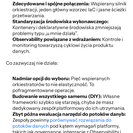
Zdecydowane i spójne połączenia:
 Wspierany silnik 
orkiestracji, jeden główny wzorzec IaC i jasne ścieżki 
przetwarzania.
Standaryzacja środowiska wykonawczego:
Kontenery i deklaratywne środowiska zmniejszają 
problemy typu „u mnie działa”.
Observability powiązane z wdrażaniem:
 Kontrole i 
monitoring towarzyszą cyklowi życia produktu 
danych.
Co zazwyczaj nie działa:
Nadmiar opcji do wyboru:
 Pięć wspieranych 
orkiestratorów to nie elastyczność. To 
pofragmentowane operacje.
Budowanie wszystkiego samemu (DIY):
 Własne 
frameworki szybko się starzeją, chyba że masz 
dedykowany zespół platformowy do ich utrzymania.
Zbyt późna ewaluacja narzędzi do potoków danyb:
Zespoły powinny 
porównywać rozwiązania do 
potoków danych
 pod kątem wymagań platformy, 
takich jak governance, integracje z Observability i 