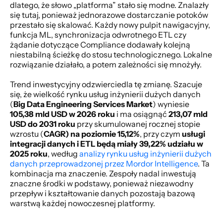
dlatego, że słowo „platforma” stało się modne. Znalazły 
się tutaj, ponieważ jednorazowe dostarczanie potoków 
przestało się skalować. Każdy nowy pulpit nawigacyjny, 
funkcja ML, synchronizacja odwrotnego ETL czy 
żądanie dotyczące Compliance dodawały kolejną 
niestabilną ścieżkę do stosu technologicznego. Lokalne 
rozwiązanie działało, a potem zależności się mnożyły.
Trend inwestycyjny odzwierciedla tę zmianę. Szacuje 
się, że wielkość rynku usług inżynierii dużych danych 
(
Big Data Engineering Services Market
) wyniesie 
105,38 mld USD w 2026 roku
 i ma osiągnąć 
213,07 mld 
USD do 2031 roku
 przy skumulowanej rocznej stopie 
wzrostu (
CAGR) na poziomie 15,12%
, przy czym 
usługi 
integracji danych i ETL będą miały 39,22% udziału w 
2025 roku
, według 
analizy rynku usług inżynierii dużych 
danych przeprowadzonej przez Mordor Intelligence
. Ta 
kombinacja ma znaczenie. Zespoły nadal inwestują 
znaczne środki w podstawy, ponieważ niezawodny 
przepływ i kształtowanie danych pozostają bazową 
warstwą każdej nowoczesnej platformy.