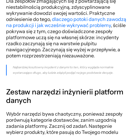
Dla zespołów zmagających się z powtarzającą się 
niestabilnością produkcyjną, zdyscyplinowane 
wykrywanie dowodzi swojej wartości. Praktyczne 
odniesienie do tego, 
dlaczego potoki danych zawodzą 
na produkcji i jak wcześnie wykrywać problemy
, ściśle 
pokrywa się z tym, czego doświadczone zespoły 
platformowe uczą się na własnej skórze: incydenty 
rzadko zaczynają się na warstwie pulpitu 
nawigacyjnego. Zaczynają się wyżej w przepływie, a 
potem rozprzestrzeniają niezauważone.
Najbardziej kosztowny incydent z danymi to ten, który wygląda normalnie 
wystarczająco długo, aby ludzie zdążyli podjąć na jego podstawie decyzje.
Zestaw narzędzi inżynierii platform 
danych
Wybór narzędzi bywa chaotyczny, ponieważ zespoły 
porównują kategorie dostawców, zanim uzgodnią 
zadania platformy. Zacznij od zadań. Następnie 
wybierz produkty, które pasują do Twojego modelu 