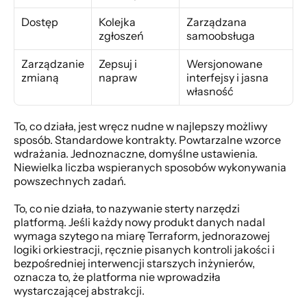
Dostęp
Kolejka 
Zarządzana 
zgłoszeń
samoobsługa
Zarządzanie 
Zepsuj i 
Wersjonowane 
zmianą
napraw
interfejsy i jasna 
własność
To, co działa, jest wręcz nudne w najlepszy możliwy 
sposób. Standardowe kontrakty. Powtarzalne wzorce 
wdrażania. Jednoznaczne, domyślne ustawienia. 
Niewielka liczba wspieranych sposobów wykonywania 
powszechnych zadań.
To, co nie działa, to nazywanie sterty narzędzi 
platformą. Jeśli każdy nowy produkt danych nadal 
wymaga szytego na miarę Terraform, jednorazowej 
logiki orkiestracji, ręcznie pisanych kontroli jakości i 
bezpośredniej interwencji starszych inżynierów, 
oznacza to, że platforma nie wprowadziła 
wystarczającej abstrakcji.