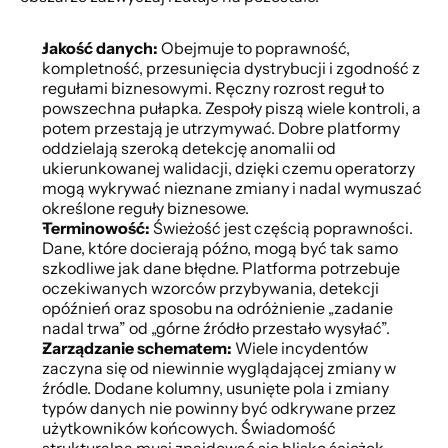
Jakość danych:
 Obejmuje to poprawność, 
kompletność, przesunięcia dystrybucji i zgodność z 
regułami biznesowymi. Ręczny rozrost reguł to 
powszechna pułapka. Zespoły piszą wiele kontroli, a 
potem przestają je utrzymywać. Dobre platformy 
oddzielają szeroką detekcję anomalii od 
ukierunkowanej walidacji, dzięki czemu operatorzy 
mogą wykrywać nieznane zmiany i nadal wymuszać 
określone reguły biznesowe.
Terminowość:
 Świeżość jest częścią poprawności. 
Dane, które docierają późno, mogą być tak samo 
szkodliwe jak dane błędne. Platforma potrzebuje 
oczekiwanych wzorców przybywania, detekcji 
opóźnień oraz sposobu na odróżnienie „zadanie 
nadal trwa” od „górne źródło przestało wysyłać”.
Zarządzanie schematem:
 Wiele incydentów 
zaczyna się od niewinnie wyglądającej zmiany w 
źródle. Dodane kolumny, usunięte pola i zmiany 
typów danych nie powinny być odkrywane przez 
użytkowników końcowych. Świadomość 