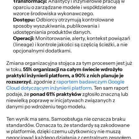
Transformacji:
 Analitycy i inżynierowie pracują w 
oparciu o zarządzane modele i współdzielone 
wzorce środowiska wykonawczego.
Dostępu:
 Odbiorcy otrzymują kontrolowane 
sposoby wyszukiwania, publikowania i 
udostępniania produktów danych.
Operacji:
 Monitorowanie, alerty, kontekst powiązań 
(lineage) i kontrole jakości są częścią ścieżki, a nie 
opcjonalnymi dodatkami.
Zmiana organizacyjna stojąca za tym procesem jest już 
w toku. 
55% organizacji na całym świecie wdrożyło 
praktyki inżynierii platform, a 90% z nich planuje je 
rozszerzyć
, zgodnie z 
raportem badawczym Google 
Cloud dotyczącym inżynierii platform
. Ten sam raport 
podaje, że 
ponad 61% praktyków
 zgłosiło znaczną lub 
niewielką poprawę w inicjatywach związanych z 
danymi po wdrożeniu tego modelu.
Ten wynik ma sens. Samoobsługa nie oznacza braku 
standardów. Oznacza to, że standardy są zakodowane 
w platformie, dzięki czemu użytkownicy nie muszą 
negocjować każdego działania z centralnym zespołem.