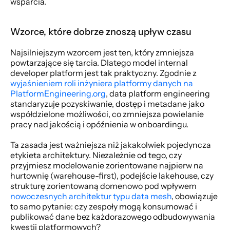
wsparcia.
Wzorce, które dobrze znoszą upływ czasu
Najsilniejszym wzorcem jest ten, który zmniejsza 
powtarzające się tarcia. Dlatego model internal 
developer platform jest tak praktyczny. Zgodnie z 
wyjaśnieniem roli inżyniera platformy danych na 
PlatformEngineering.org
, data platform engineering 
standaryzuje pozyskiwanie, dostęp i metadane jako 
współdzielone możliwości, co zmniejsza powielanie 
pracy nad jakością i opóźnienia w onboardingu.
Ta zasada jest ważniejsza niż jakakolwiek pojedyncza 
etykieta architektury. Niezależnie od tego, czy 
przyjmiesz modelowanie zorientowane najpierw na 
hurtownię (warehouse-first), podejście lakehouse, czy 
strukturę zorientowaną domenowo pod wpływem 
nowoczesnych architektur typu data mesh
, obowiązuje 
to samo pytanie: czy zespoły mogą konsumować i 
publikować dane bez każdorazowego odbudowywania 
kwestii platformowych?