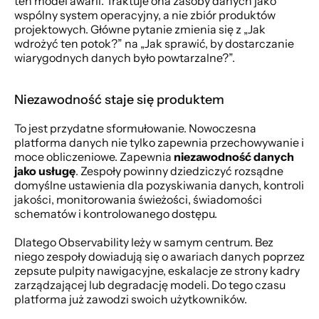
ten model awarii. Traktuje ona zasoby danych jako 
wspólny system operacyjny, a nie zbiór produktów 
projektowych. Główne pytanie zmienia się z „Jak 
wdrożyć ten potok?” na „Jak sprawić, by dostarczanie 
wiarygodnych danych było powtarzalne?”.
Niezawodność staje się produktem
To jest przydatne sformułowanie. Nowoczesna 
platforma danych nie tylko zapewnia przechowywanie i 
moce obliczeniowe. Zapewnia 
niezawodność danych 
jako usługę
. Zespoły powinny dziedziczyć rozsądne 
domyślne ustawienia dla pozyskiwania danych, kontroli 
jakości, monitorowania świeżości, świadomości 
schematów i kontrolowanego dostępu.
Dlatego Observability leży w samym centrum. Bez 
niego zespoły dowiadują się o awariach danych poprzez 
zepsute pulpity nawigacyjne, eskalacje ze strony kadry 
zarządzającej lub degradację modeli. Do tego czasu 
platforma już zawodzi swoich użytkowników.