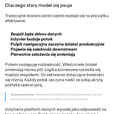
Dlaczego stary model się psuje
Tradycyjne dostarczanie często wydaje się na początku 
efektywne:
Zespół żąda zbioru danych
Inżynier buduje potok
Pulpit nawigacyjny zaczyna działać produkcyjnie
Pojawia się zależność downstream
Pierwotne założenia się zmieniają
Potem następuje rozbieżność. Właściciele źródeł 
zmieniają nazwy pól. Logika biznesowa rozwidla się 
między zespołami. Oczekiwania dotyczące świeżości 
się różnią. Każdy potok zaczyna nieść ze sobą ukrytą 
politykę operacyjną.
Zasada praktyczna:
 Jeśli niezawodność zależy od wiedzy plemiennej w głowie 
jednego inżyniera, nie masz platformy. Masz pogotowie ratunkowe.
Inżynieria platform danych wyrosła jako odpowiedź na 