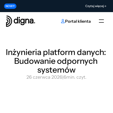
Wersja 2026.06 — wprowadzenie Data Observability do Twojego kodu
Czytaj więcej
NOWY
Współtwórz przyszłość innowacji w obszarze sztucznej inteligencji i da
Wyślij
NOWY
Portal klienta
Inżynieria platform danych: 
Budowanie odpornych 
systemów
26 czerwca 2026
|
6
min. czyt.