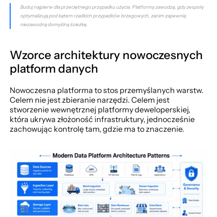
Buduj najpierw dla przeciętnego przypadku użycia. Platformy zawodzą, gdy zespoły 
optymalizują pod kątem rzadkich przypadków brzegowych, zanim zapewnią 
niezawodną domyślną ścieżkę.
Wzorce architektury nowoczesnych 
platform danych
Nowoczesna platforma to stos przemyślanych warstw. 
Celem nie jest zbieranie narzędzi. Celem jest 
stworzenie wewnętrznej platformy deweloperskiej, 
która ukrywa złożoność infrastruktury, jednocześnie 
zachowując kontrolę tam, gdzie ma to znaczenie.