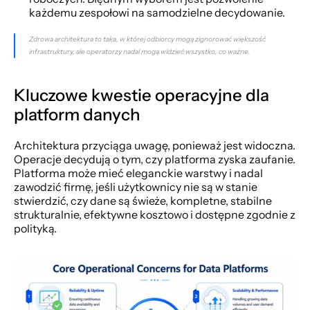
każdemu zespołowi na samodzielne decydowanie.
Zdrowa architektura to taka, w której odbiorcy mogą zignorować większość 
infrastruktury, ale operatorzy nadal mogą widzieć wszystko, co ważne.
Kluczowe kwestie operacyjne dla 
platform danych
Architektura przyciąga uwagę, ponieważ jest widoczna. 
Operacje decydują o tym, czy platforma zyska zaufanie. 
Platforma może mieć eleganckie warstwy i nadal 
zawodzić firmę, jeśli użytkownicy nie są w stanie 
stwierdzić, czy dane są świeże, kompletne, stabilne 
strukturalnie, efektywne kosztowo i dostępne zgodnie z 
polityką.