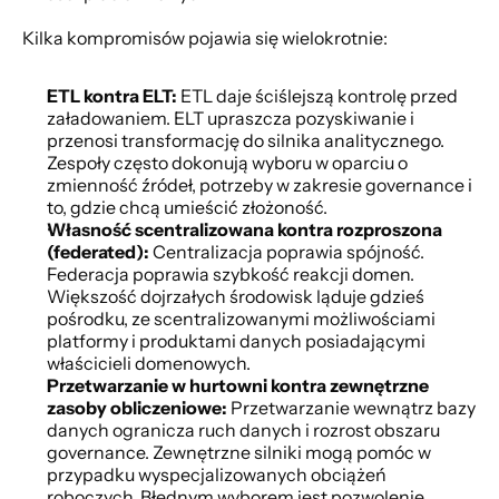
Kilka kompromisów pojawia się wielokrotnie:
ETL kontra ELT:
 ETL daje ściślejszą kontrolę przed 
załadowaniem. ELT upraszcza pozyskiwanie i 
przenosi transformację do silnika analitycznego. 
Zespoły często dokonują wyboru w oparciu o 
zmienność źródeł, potrzeby w zakresie governance i 
to, gdzie chcą umieścić złożoność.
Własność scentralizowana kontra rozproszona 
(federated):
 Centralizacja poprawia spójność. 
Federacja poprawia szybkość reakcji domen. 
Większość dojrzałych środowisk ląduje gdzieś 
pośrodku, ze scentralizowanymi możliwościami 
platformy i produktami danych posiadającymi 
właścicieli domenowych.
Przetwarzanie w hurtowni kontra zewnętrzne 
zasoby obliczeniowe:
 Przetwarzanie wewnątrz bazy 
danych ogranicza ruch danych i rozrost obszaru 
governance. Zewnętrzne silniki mogą pomóc w 
przypadku wyspecjalizowanych obciążeń 
roboczych. Błędnym wyborem jest pozwolenie 