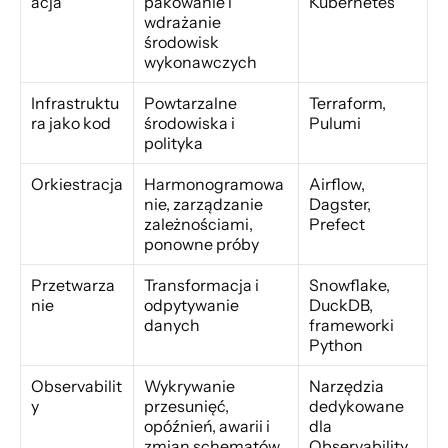
acja
pakowanie i 
Kubernetes
wdrażanie 
środowisk 
wykonawczych
Infrastruktu
Powtarzalne 
Terraform, 
ra jako kod
środowiska i 
Pulumi
polityka
Orkiestracja
Harmonogramowa
Airflow, 
nie, zarządzanie 
Dagster, 
zależnościami, 
Prefect
ponowne próby
Przetwarza
Transformacja i 
Snowflake, 
nie
odpytywanie 
DuckDB, 
danych
frameworki 
Python
Observabilit
Wykrywanie 
Narzędzia 
y
przesunięć, 
dedykowane 
opóźnień, awarii i 
dla 
zmian schematów
Observability 