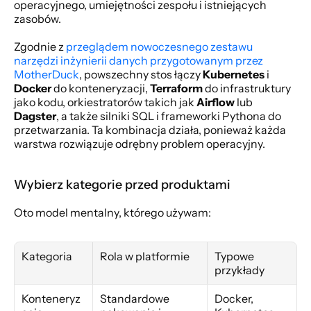
operacyjnego, umiejętności zespołu i istniejących 
zasobów.
Zgodnie z 
przeglądem nowoczesnego zestawu 
narzędzi inżynierii danych przygotowanym przez 
MotherDuck
, powszechny stos łączy 
Kubernetes
 i 
Docker
 do konteneryzacji, 
Terraform
 do infrastruktury 
jako kodu, orkiestratorów takich jak 
Airflow
 lub 
Dagster
, a także silniki SQL i frameworki Pythona do 
przetwarzania. Ta kombinacja działa, ponieważ każda 
warstwa rozwiązuje odrębny problem operacyjny.
Wybierz kategorie przed produktami
Oto model mentalny, którego używam:
Kategoria
Rola w platformie
Typowe 
przykłady
Konteneryz
Standardowe 
Docker, 