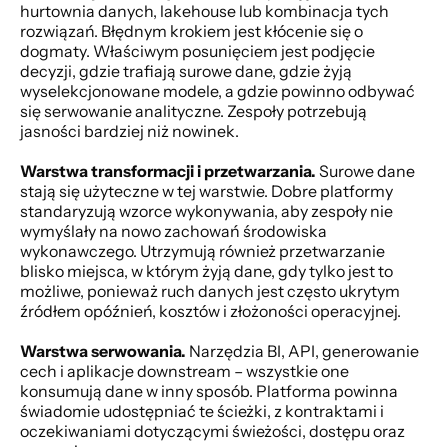
hurtownia danych, lakehouse lub kombinacja tych 
rozwiązań. Błędnym krokiem jest kłócenie się o 
dogmaty. Właściwym posunięciem jest podjęcie 
decyzji, gdzie trafiają surowe dane, gdzie żyją 
wyselekcjonowane modele, a gdzie powinno odbywać 
się serwowanie analityczne. Zespoły potrzebują 
jasności bardziej niż nowinek.
Warstwa transformacji i przetwarzania.
 Surowe dane 
stają się użyteczne w tej warstwie. Dobre platformy 
standaryzują wzorce wykonywania, aby zespoły nie 
wymyślały na nowo zachowań środowiska 
wykonawczego. Utrzymują również przetwarzanie 
blisko miejsca, w którym żyją dane, gdy tylko jest to 
możliwe, ponieważ ruch danych jest często ukrytym 
źródłem opóźnień, kosztów i złożoności operacyjnej.
Warstwa serwowania.
 Narzędzia BI, API, generowanie 
cech i aplikacje downstream – wszystkie one 
konsumują dane w inny sposób. Platforma powinna 
świadomie udostępniać te ścieżki, z kontraktami i 
oczekiwaniami dotyczącymi świeżości, dostępu oraz 