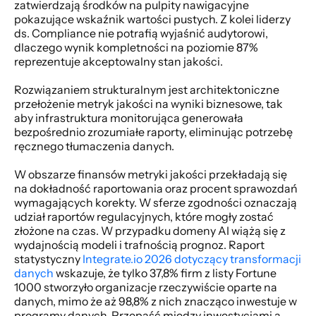
zatwierdzają środków na pulpity nawigacyjne 
pokazujące wskaźnik wartości pustych. Z kolei liderzy 
ds. Compliance nie potrafią wyjaśnić audytorowi, 
dlaczego wynik kompletności na poziomie 87% 
reprezentuje akceptowalny stan jakości. 
Rozwiązaniem strukturalnym jest architektoniczne 
przełożenie metryk jakości na wyniki biznesowe, tak 
aby infrastruktura monitorująca generowała 
bezpośrednio zrozumiałe raporty, eliminując potrzebę 
ręcznego tłumaczenia danych. 
W obszarze finansów metryki jakości przekładają się 
na dokładność raportowania oraz procent sprawozdań 
wymagających korekty. W sferze zgodności oznaczają 
udział raportów regulacyjnych, które mogły zostać 
złożone na czas. W przypadku domeny AI wiążą się z 
wydajnością modeli i trafnością prognoz. Raport 
statystyczny 
Integrate.io 2026 dotyczący transformacji 
danych
 wskazuje, że tylko 37,8% firm z listy Fortune 
1000 stworzyło organizacje rzeczywiście oparte na 
danych, mimo że aż 98,8% z nich znacząco inwestuje w 
programy danych. Przepaść między inwestycjami a 