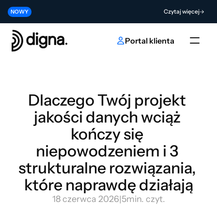
Wersja 2026.06 — wprowadzenie Data Observability do Twojego kodu
Czytaj więcej
NOWY
Współtwórz przyszłość innowacji w obszarze sztucznej inteligencji i da
Wyślij
NOWY
Portal klienta
Dlaczego Twój projekt 
jakości danych wciąż 
kończy się 
niepowodzeniem i 3 
strukturalne rozwiązania, 
które naprawdę działają
18 czerwca 2026
|
5
min. czyt.