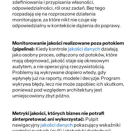
zdefiniowania i przypisania własności, 
odpowiedzialności, ról oraz zadań. Bez tego 
rozpadają się na rozproszone działania 
monitorujące, za które nikt nie czuje się 
odpowiedzialny w kontekście dążenia do poprawy. 
Monitorowanie jakości realizowane poza potokiem 
(pipeline): 
Kiedy kontrole 
jakości danych
 działają 
jako osobny proces, odłączony od potoków, które 
mają obejmować, jakość staje się okresowym 
audytem, a nie operacyjną rzeczywistością. 
Problemy są wykrywane dopiero wtedy, gdy 
wpłynęły już na raporty, modele i decyzje. Program 
wykrywa błędy, lecz nie może zapobiec ich skutkom, 
ponieważ pod względem architektury jest 
umiejscowiony zbyt późno. 
Metryki jakości, których biznes nie potrafi 
zinterpretować ani wykorzystać: 
Pulpit 
nawigacyjny 
jakości danych
 pokazujący wskaźniki 
wartości pustych (null) i statystyki dystrybucji 