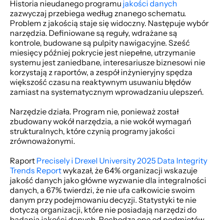
Historia nieudanego programu
 jakości danych 
zazwyczaj przebiega według znanego schematu. 
Problem z jakością staje się widoczny. Następuje wybór 
narzędzia. Definiowane są reguły, wdrażane są 
kontrole, budowane są pulpity nawigacyjne. Sześć 
miesięcy później pokrycie jest niepełne, utrzymanie 
systemu jest zaniedbane, interesariusze biznesowi nie 
korzystają z raportów, a zespół inżynieryjny spędza 
większość czasu na reaktywnym usuwaniu błędów 
zamiast na systematycznym wprowadzaniu ulepszeń. 
Narzędzie działa. Program nie, ponieważ został 
zbudowany wokół narzędzia, a nie wokół wymagań 
strukturalnych, które czynią programy jakości 
zrównoważonymi. 
Raport 
Precisely i Drexel University 2025 Data Integrity 
Trends Report
 wykazał, że 64% organizacji wskazuje 
jakość danych jako główne wyzwanie dla integralności 
danych, a 67% twierdzi, że nie ufa całkowicie swoim 
danym przy podejmowaniu decyzji. Statystyki te nie 
dotyczą organizacji, które nie posiadają narzędzi do 
badania jakości danych. Pochodzą one od podmiotów, 