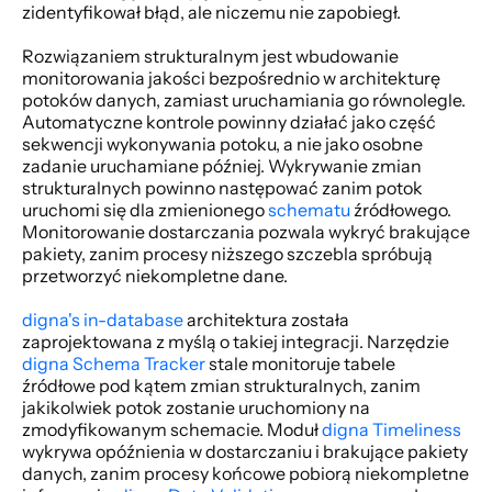
zidentyfikował błąd, ale niczemu nie zapobiegł. 
Rozwiązaniem strukturalnym jest wbudowanie 
monitorowania jakości bezpośrednio w architekturę 
potoków danych, zamiast uruchamiania go równolegle. 
Automatyczne kontrole powinny działać jako część 
sekwencji wykonywania potoku, a nie jako osobne 
zadanie uruchamiane później. Wykrywanie zmian 
strukturalnych powinno następować zanim potok 
uruchomi się dla zmienionego 
schematu
 źródłowego. 
Monitorowanie dostarczania pozwala wykryć brakujące 
pakiety, zanim procesy niższego szczebla spróbują 
przetworzyć niekompletne dane.
digna's in-database 
architektura została 
zaprojektowana z myślą o takiej integracji. Narzędzie 
digna Schema Tracker
 stale monitoruje tabele 
źródłowe pod kątem zmian strukturalnych, zanim 
jakikolwiek potok zostanie uruchomiony na 
zmodyfikowanym schemacie. Moduł 
digna Timeliness
wykrywa opóźnienia w dostarczaniu i brakujące pakiety 
danych, zanim procesy końcowe pobiorą niekompletne 