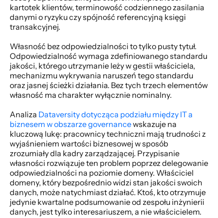
kartotek klientów, terminowość codziennego zasilania 
danymi o ryzyku czy spójność referencyjną księgi 
transakcyjnej. 
Własność bez odpowiedzialności to tylko pusty tytuł. 
Odpowiedzialność wymaga zdefiniowanego standardu 
jakości, którego utrzymanie leży w gestii właściciela, 
mechanizmu wykrywania naruszeń tego standardu 
oraz jasnej ścieżki działania. Bez tych trzech elementów 
własność ma charakter wyłącznie nominalny. 
Analiza 
Dataversity dotycząca podziału między IT a 
biznesem w obszarze governance
 wskazuje na 
kluczową lukę: pracownicy techniczni mają trudności z 
wyjaśnieniem wartości biznesowej w sposób 
zrozumiały dla kadry zarządzającej. Przypisanie 
własności rozwiązuje ten problem poprzez delegowanie 
odpowiedzialności na poziomie domeny. Właściciel 
domeny, który bezpośrednio widzi stan jakości swoich 
danych, może natychmiast działać. Ktoś, kto otrzymuje 
jedynie kwartalne podsumowanie od zespołu inżynierii 
danych, jest tylko interesariuszem, a nie właścicielem. 