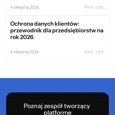
4 sierpnia 2026
9
min. czyt.
Ochrona danych klientów: 
przewodnik dla przedsiębiorstw na 
rok 2026
4 sierpnia 2026
6
min. czyt.
Poznaj zespół tworzący 
platformę