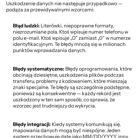
Uszkodzenie danych nie następuje przypadkowo — 
podąża za przewidywalnymi wzorcami: 
Błąd ludzki:
 Literówki, niepoprawne formaty, 
niezrozumiane pola. Ktoś wpisuje numer telefonu w 
polu e-mail. Ktoś wpisuje „O” zamiast „0” w numerze 
identyfikacyjnym. Te błędy mnożą się w milionach 
punktów wprowadzania danych. 
Błędy systematyczne:
 Błędy oprogramowania, które 
obcinają dziesiętne, uszkodzenia plików podczas 
transferu, problemy z kodowaniem, które mieszają 
znaki specjalne. Te błędy są szczególnie podstępne, 
ponieważ są konsekwentne — każdy rekord jest 
uszkodzony w ten sam sposób, co sprawia, że 
wzorzec jest trudniejszy do wykrycia. 
Błędy integracji:
 Kiedy systemy komunikują się, 
mapowania danych mogą być niespójne. Jeden 
system przechowuje datę jako MM/DD/YYYY, inny 