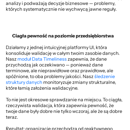
analizy i podważają decyzje biznesowe — problemy, 
których systematycznie nie wychwycą jawne reguły. 
Ciagła pewność na poziomie przedsiębiorstwa
Działamy z jednej intuicyjnej platformy UI, która 
konsoliduje walidację w całym twoim zasobie danych. 
Nasz
 moduł Data Timeliness 
zapewnia, że dane 
przychodzą jak oczekiwano — ponieważ dane 
terminowe, ale nieprawidłowe oraz prawidłowe, ale 
spóźnione, to oba problemy jakości. Nasz
 śledzenie 
struktury danych 
monitoryzuje zmiany strukturalne, 
które łamią założenia walidacyjne. 
To nie jest okresowe sprawdzanie na miejscu. To ciągła, 
rzeczywista walidacja, która zapewnia pewność, że 
twoje dane były dobre nie tylko wczoraj, ale że są dobre 
teraz. 
Rezultat: organizacje przechodzą od reaktywnego 