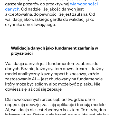
gaszenia pożarów do proaktywnej
wiarygodności 
danych
. Od nadziei, że jakość danych jest 
akceptowalna, do pewności, że jest zaufana. Od 
walidacji jako wąskiego gardła do walidacji jako 
czynnika umożliwiającego. 
Walidacja danych jako fundament zaufania w 
przyszłości
Walidacja danych jest fundamentem zaufania do 
danych. Bez niej każdy system downstream — każdy 
model analityczny, każdy raport biznesowy, każde 
zastosowanie AI — jest zbudowany na fundamencie, 
który może być solidny albo może być z piasku. Nie 
dowiesz się, aż coś się zepsuje. 
Dla nowoczesnych przedsiębiorstw, gdzie dane 
napędzają decyzje, zasilają aplikacje i trenują modele 
AI, walidacja nie jest zbędnym kosztem. To niezbędna 
infrastruktura. Pytanie nie brzmi, czy walidować, ale jak 