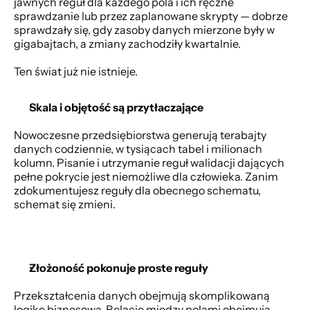
jawnych reguł dla każdego pola i ich ręczne 
sprawdzanie lub przez zaplanowane skrypty — dobrze 
sprawdzały się, gdy zasoby danych mierzone były w 
gigabajtach, a zmiany zachodziły kwartalnie. 
Ten świat już nie istnieje. 
Skala i objętość są przytłaczające
Nowoczesne przedsiębiorstwa generują terabajty 
danych codziennie, w tysiącach tabel i milionach 
kolumn. Pisanie i utrzymanie reguł walidacji dających 
pełne pokrycie jest niemożliwe dla człowieka. Zanim 
zdokumentujesz reguły dla obecnego schematu, 
schemat się zmieni. 
Złożoność pokonuje proste reguły
Przekształcenia danych obejmują skomplikowaną 
logikę biznesową. Relacje między polami obejmują 