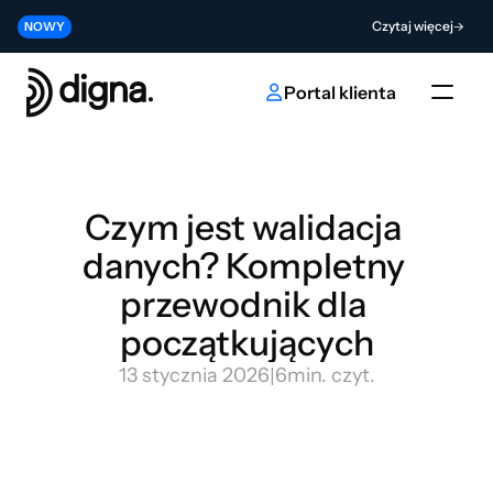
Wersja 2026.06 — wprowadzenie Data Observability do Twojego kodu
Czytaj więcej
NOWY
Współtwórz przyszłość innowacji w obszarze sztucznej inteligencji i da
Wyślij
NOWY
Portal klienta
Czym jest walidacja 
danych? Kompletny 
przewodnik dla 
początkujących
13 stycznia 2026
|
6
min. czyt.