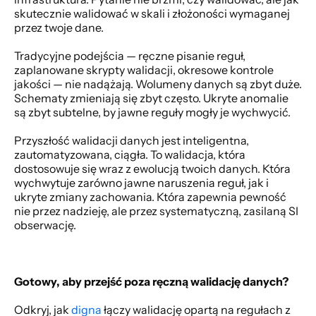
skutecznie walidować w skali i złożoności wymaganej 
przez twoje dane. 
Tradycyjne podejścia — ręczne pisanie reguł, 
zaplanowane skrypty walidacji, okresowe kontrole 
jakości — nie nadążają. Wolumeny danych są zbyt duże. 
Schematy zmieniają się zbyt często. Ukryte anomalie 
są zbyt subtelne, by jawne reguły mogły je wychwycić. 
Przyszłość walidacji danych jest inteligentna, 
zautomatyzowana, ciągła. To walidacja, która 
dostosowuje się wraz z ewolucją twoich danych. Która 
wychwytuje zarówno jawne naruszenia reguł, jak i 
ukryte zmiany zachowania. Która zapewnia pewność 
nie przez nadzieję, ale przez systematyczną, zasilaną SI 
obserwację. 
Gotowy, aby przejść poza ręczną walidację danych?
Odkryj, jak
 digna
 łączy walidację opartą na regułach z 