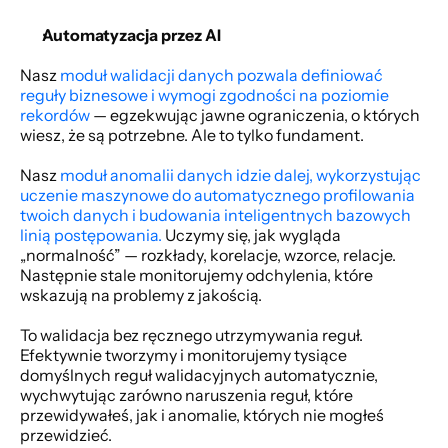
Automatyzacja przez AI
Nasz
 moduł walidacji danych pozwala definiować 
reguły biznesowe i wymogi zgodności na poziomie 
rekordów
 — egzekwując jawne ograniczenia, o których 
wiesz, że są potrzebne. Ale to tylko fundament. 
Nasz
 moduł anomalii danych idzie dalej, wykorzystując 
uczenie maszynowe do automatycznego profilowania 
twoich danych i budowania inteligentnych bazowych 
linią postępowania.
 Uczymy się, jak wygląda 
„normalność” — rozkłady, korelacje, wzorce, relacje. 
Następnie stale monitorujemy odchylenia, które 
wskazują na problemy z jakością. 
To walidacja bez ręcznego utrzymywania reguł. 
Efektywnie tworzymy i monitorujemy tysiące 
domyślnych reguł walidacyjnych automatycznie, 
wychwytując zarówno naruszenia reguł, które 
przewidywałeś, jak i anomalie, których nie mogłeś 
przewidzieć. 