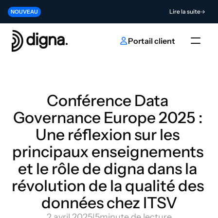
Version 2026.06 - Intégrer la Data Observability au cœur de votre 
Lire la suite
NOUVEAU
Contribuez à l'avenir de l'innovation en matière d'IA et de données
Envoyer
NOUVEAU
Portail client
Conférence Data 
Governance Europe 2025 : 
Une réflexion sur les 
principaux enseignements 
et le rôle de digna dans la 
révolution de la qualité des 
données chez ITSV
2 avril 2025
|
5
minute de lecture