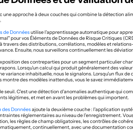
c une approche à deux couches qui combine la détection alime
 
s de Données
 utilise l'apprentissage automatique pour app
rmal" pour vos Éléments de Données de Risque Critiques (CRD
 travers des distributions, corrélations, modèles et relations
'avance. Ensuite, nous surveillons continuellement les déviation
xposition des contreparties pour un segment particulier ch
ttrapons. Lorsqu'un calcul qui produit généralement des valeur
variance inhabituelle, nous le signalons. Lorsqu'un flux de d
s montre des modèles inattendus, vous le savez immédiateme
de seuil. C'est une détection d'anomalies authentique qui com
s légitimes, et met en avant les problèmes qui importent. 
n des Données
 ajoute la deuxième couche : l'application syst
traintes réglementaires au niveau de l'enregistrement. Vous d
ion, les règles de champ obligatoires, les contrôles de cohér
omatiquement, continuellement, avec une documentation comp