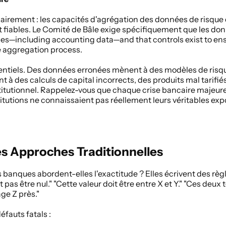
lairement : les capacités d'agrégation des données de risque d
 fiables. Le Comité de Bâle exige spécifiquement que les donn
es—including accounting data—and that controls exist to ens
e aggregation process. 
stentiels. Des données erronées mènent à des modèles de risq
 à des calculs de capital incorrects, des produits mal tarifié
titutionnel. Rappelez-vous que chaque crise bancaire majeur
stitutions ne connaissaient pas réellement leurs véritables exp
s Approches Traditionnelles
anques abordent-elles l'exactitude ? Elles écrivent des règle
pas être nul." "Cette valeur doit être entre X et Y." "Ces deux 
ge Z près." 
fauts fatals : 