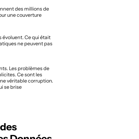
nent des millions de 
our une couverture 
voluent. Ce qui était 
tatiques ne peuvent pas 
ts. Les problèmes de 
cites. Ce sont les 
 véritable corruption. 
 se brise 
des 
des Données