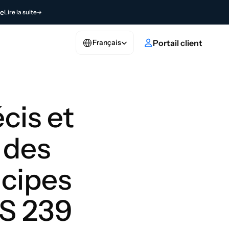
de
Lire la suite
Select Language
ez votre article
Portail client
Français
is et 
des 
cipes 
S 239