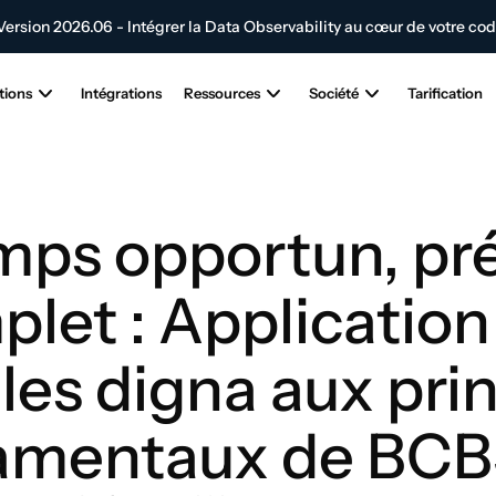
Version 2026.06 - Intégrer la Data Observability au cœur de votre co
tribuez à l'avenir de l'innovation en matière d'IA et de données
Soumett
tions
Intégrations
Ressources
Société
Tarification
ps opportun, préc
let : Application 
es digna aux prin
amentaux de BCB