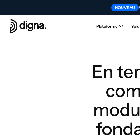
NOUVEAU
Con
NOUVEAU
Plateforme
Solu
En tem
comp
modul
fond