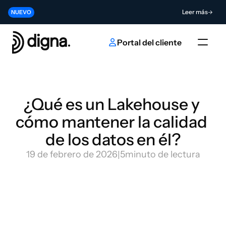
Lanzamiento 2026.06 - Llevando la Data Observability a su código
Leer más
NUEVO
Contribuya al futuro de la innovación en IA y datos
Enviar
NUEVO
Portal del cliente
¿Qué es un Lakehouse y 
cómo mantener la calidad 
de los datos en él?
19 de febrero de 2026
|
5
minuto de lectura