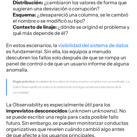
Distribución:
 ¿cambiaron los valores de forma que 
sugieran una desviación o corrupción?
Esquema:
 ¿desapareció una columna, se le cambió 
el nombre o se modificó su tipo?
Contexto de linaje:
 ¿dónde se originó el problema y 
qué más depende de él?
En estos escenarios, la 
visibilidad del sistema de datos
es fundamental. Sin ella, los equipos a menudo 
descubren los fallos solo después de que se rompa un 
panel de control o de que un usuario informe de alguna 
anomalía.
Regla práctica:
 la calidad de los datos le indica si estos cumplen con un estándar. La 
Data Observability le indica si el sistema de entrega comienza a desviarse de la 
normalidad.
La Observability es especialmente útil para los 
imprevistos desconocidos
 (unknown unknowns). No 
se puede escribir una regla para cada posible fallo 
futuro. Sin embargo, se pueden monitorizar conductas 
organizativas que revelen cuándo cambió algo antes 
de que afecte a los usuarios principales.