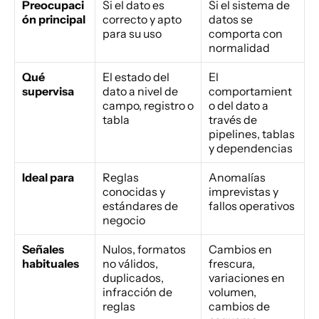
Preocupaci
Si el dato es 
Si el sistema de 
ón principal
correcto y apto 
datos se 
para su uso
comporta con 
normalidad
Qué 
El estado del 
El 
supervisa
dato a nivel de 
comportamient
campo, registro o 
o del dato a 
tabla
través de 
pipelines, tablas 
y dependencias
Ideal para
Reglas 
Anomalías 
conocidas y 
imprevistas y 
estándares de 
fallos operativos
negocio
Señales 
Nulos, formatos 
Cambios en 
habituales
no válidos, 
frescura, 
duplicados, 
variaciones en 
infracción de 
volumen, 
reglas
cambios de 