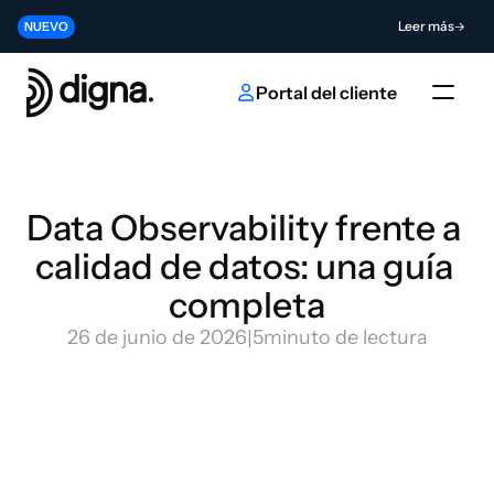
Lanzamiento 2026.06 - Llevando la Data Observability a su código
Leer más
NUEVO
Contribuya al futuro de la innovación en IA y datos
Enviar
NUEVO
Portal del cliente
Data Observability frente a 
calidad de datos: una guía 
completa
26 de junio de 2026
|
5
minuto de lectura