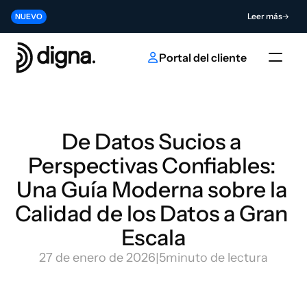
Lanzamiento 2026.06 - Llevando la Data Observability a su código
Leer más
NUEVO
Contribuya al futuro de la innovación en IA y datos
Enviar
NUEVO
Portal del cliente
De Datos Sucios a 
Perspectivas Confiables: 
Una Guía Moderna sobre la 
Calidad de los Datos a Gran 
Escala
27 de enero de 2026
|
5
minuto de lectura