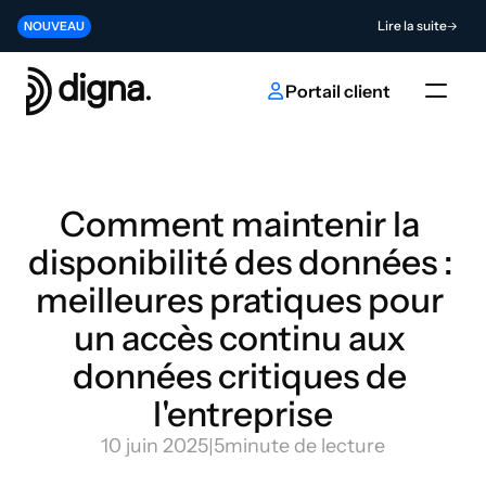
Version 2026.06 - Intégrer la Data Observability au cœur de votre 
Lire la suite
NOUVEAU
Contribuez à l'avenir de l'innovation en matière d'IA et de données
Envoyer
NOUVEAU
Portail client
Comment maintenir la 
disponibilité des données : 
meilleures pratiques pour 
un accès continu aux 
données critiques de 
l'entreprise
10 juin 2025
|
5
minute de lecture