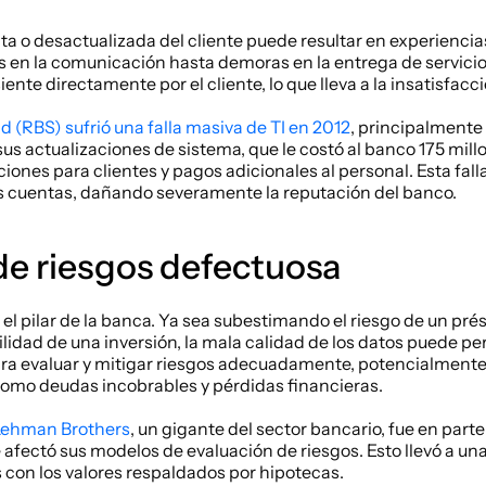
a o desactualizada del cliente puede resultar en experiencias 
s en la comunicación hasta demoras en la entrega de servicios
iente directamente por el cliente, lo que lleva a la insatisfacci
d (RBS) sufrió una falla masiva de TI en 2012
, principalmente 
sus actualizaciones de sistema, que le costó al banco 175 millo
nes para clientes y pagos adicionales al personal. Esta falla
us cuentas, dañando severamente la reputación del banco.
de riesgos defectuosa
 el pilar de la banca. Ya sea subestimando el riesgo de un pr
ilidad de una inversión, la mala calidad de los datos puede pe
a evaluar y mitigar riesgos adecuadamente, potencialmente l
como deudas incobrables y pérdidas financieras. 
 Lehman Brothers
, un gigante del sector bancario, fue en parte
e afectó sus modelos de evaluación de riesgos. Esto llevó a u
s con los valores respaldados por hipotecas.