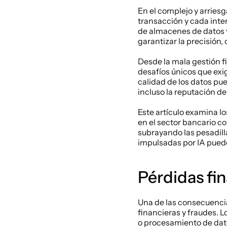
En el complejo y arries
transacción y cada inter
de almacenes de datos y
garantizar la precisión,
Desde la mala gestión fi
desafíos únicos que exi
calidad de los datos pue
incluso la reputación de
Este artículo examina l
en el sector bancario co
subrayando las pesadill
impulsadas por IA pueden
Pérdidas fi
Una de las consecuencia
financieras y fraudes. 
o procesamiento de datos