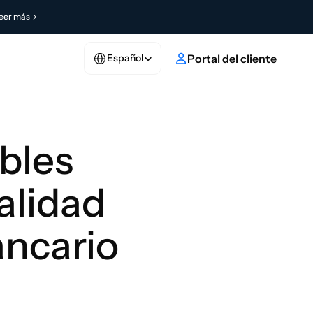
eer más
Select Language
ulo
Portal del cliente
Español
bles 
lidad 
ancario