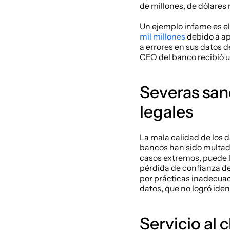
de millones, de dólares
Un ejemplo infame es e
mil millones
 debido a ap
a errores en sus datos d
CEO del banco recibió un
Severas san
legales
La mala calidad de los d
bancos han sido multado
casos extremos, puede l
pérdida de confianza de 
por prácticas inadecuada
datos, que no logró ide
Servicio al 