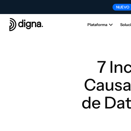
NUEVO
NU
Plataforma
Soluc
7 In
Causad
de Dat