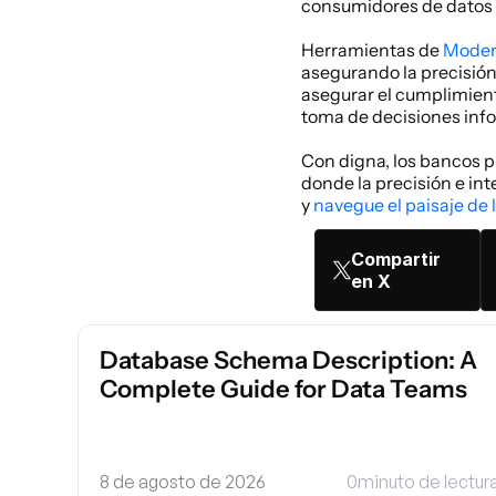
consumidores de datos y
Herramientas de 
Moder
asegurando la precisión 
asegurar el cumplimiento
toma de decisiones info
Con digna, los bancos pu
donde la precisión e int
y 
navegue el paisaje de
Compartir
en X
Database Schema Description: A 
Complete Guide for Data Teams
8 de agosto de 2026
0
minuto de lectur