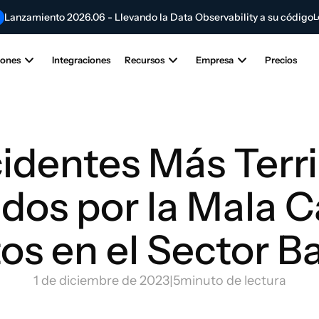
Lanzamiento 2026.06 - Llevando la Data Observability a su código
L
Contribuya al futuro de la innovación en IA y datos
EVO
Enviar su artíc
iones
Integraciones
Recursos
Empresa
Precios
cidentes Más Terri
os por la Mala Ca
os en el Sector B
1 de diciembre de 2023
|
5
minuto de lectura