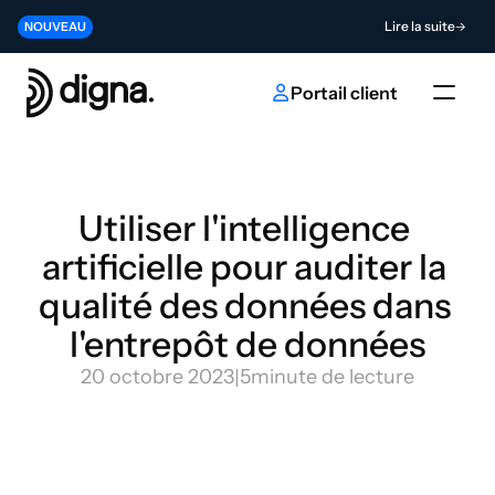
Version 2026.06 - Intégrer la Data Observability au cœur de votre 
Lire la suite
NOUVEAU
Contribuez à l'avenir de l'innovation en matière d'IA et de données
Envoyer
NOUVEAU
Portail client
Utiliser l'intelligence 
artificielle pour auditer la 
qualité des données dans 
l'entrepôt de données
20 octobre 2023
|
5
minute de lecture