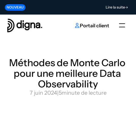
Version 2026.06 - Intégrer la Data Observability au cœur de votre 
Lire la suite
NOUVEAU
Contribuez à l'avenir de l'innovation en matière d'IA et de données
Envoyer
NOUVEAU
Portail client
Méthodes de Monte Carlo 
pour une meilleure Data 
Observability
7 juin 2024
|
5
minute de lecture